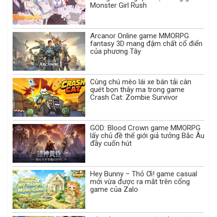
Monster Girl Rush
Arcanor Online game MMORPG
fantasy 3D mang đậm chất cổ điển
của phương Tây
Cùng chú mèo lái xe bán tải càn
quét bọn thây ma trong game
Crash Cat: Zombie Survivor
GOD: Blood Crown game MMORPG
lấy chủ đề thế giới giả tưởng Bắc Âu
đầy cuốn hút
Hey Bunny – Thỏ Ơi! game casual
mới vừa được ra mắt trên cổng
game của Zalo