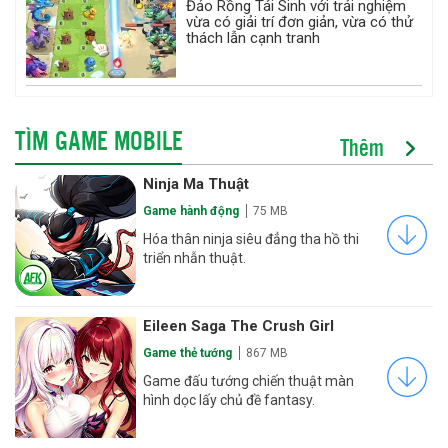
Đảo Rồng Tái Sinh với trải nghiệm
vừa có giải trí đơn giản, vừa có thử
thách lẫn cạnh tranh
TÌM GAME MOBILE
Thêm
Ninja Ma Thuật
Game hành động
75 MB
Hóa thân ninja siêu đẳng tha hồ thi
triển nhẫn thuật.
Eileen Saga The Crush Girl
Game thẻ tướng
867 MB
Game đấu tướng chiến thuật màn
hình dọc lấy chủ đề fantasy.