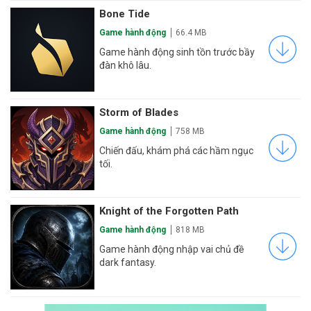
Bone Tide
Game hành động
66.4 MB
Game hành động sinh tồn trước bầy
đàn khô lâu.
Storm of Blades
Game hành động
758 MB
Chiến đấu, khám phá các hầm ngục
tối.
Knight of the Forgotten Path
Game hành động
818 MB
Game hành động nhập vai chủ đề
dark fantasy.