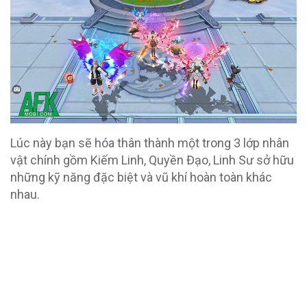
Lúc này bạn sẽ hóa thân thành một trong 3 lớp nhân
vật chính gồm Kiếm Linh, Quyền Đạo, Linh Sư sở hữu
những kỹ năng đặc biệt và vũ khí hoàn toàn khác
nhau.