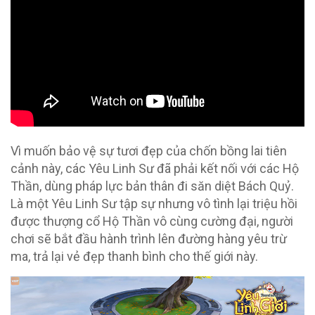
Vì muốn bảo vệ sự tươi đẹp của chốn bồng lai tiên
cảnh này, các Yêu Linh Sư đã phải kết nối với các Hộ
Thần, dùng pháp lực bản thân đi săn diệt Bách Quỷ.
Là một Yêu Linh Sư tập sự nhưng vô tình lại triệu hồi
được thượng cổ Hộ Thần vô cùng cường đại, người
chơi sẽ bắt đầu hành trình lên đường hàng yêu trừ
ma, trả lại vẻ đẹp thanh bình cho thế giới này.