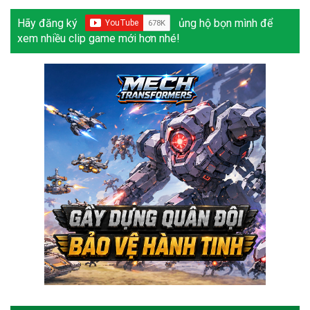
Hãy đăng ký
ủng hộ bọn mình để
xem nhiều clip game mới hơn nhé!