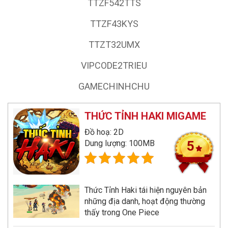
TTZF542TTS
TTZF43KYS
TTZT32UMX
VIPCODE2TRIEU
GAMECHINHCHU
THỨC TỈNH HAKI MIGAME
Đồ hoạ: 2D
Dung lượng: 100MB
5
Thức Tỉnh Haki tái hiện nguyên bản
những địa danh, hoạt động thường
thấy trong One Piece