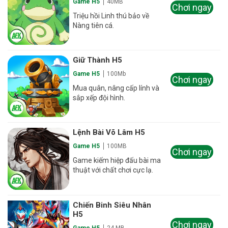
Game H5
40MB
Chơi ngay
Triệu hồi Linh thú bảo về
Nàng tiên cá.
Giữ Thành H5
Game H5
100Mb
Chơi ngay
Mua quân, nâng cấp lính và
sắp xếp đội hình.
Lệnh Bài Võ Lâm H5
Game H5
100MB
Chơi ngay
Game kiếm hiệp đấu bài ma
thuật với chất chơi cực lạ.
Chiến Binh Siêu Nhân
H5
Chơi ngay
Game H5
24 MB