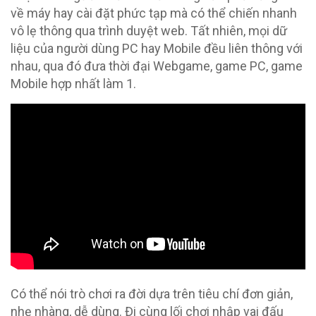
về máy hay cài đặt phức tạp mà có thể chiến nhanh
vô lẹ thông qua trình duyệt web. Tất nhiên, mọi dữ
liệu của người dùng PC hay Mobile đều liên thông với
nhau, qua đó đưa thời đại Webgame, game PC, game
Mobile hợp nhất làm 1.
Có thể nói trò chơi ra đời dựa trên tiêu chí đơn giản,
nhẹ nhàng, dễ dùng. Đi cùng lối chơi nhập vai đấu