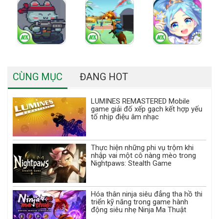
CÙNG MỤC
ĐANG HOT
LUMINES REMASTERED Mobile
game giải đố xếp gạch kết hợp yếu
tố nhịp điệu âm nhạc
Thực hiện những phi vụ trộm khi
nhập vai một cô nàng mèo trong
Nightpaws: Stealth Game
Hóa thân ninja siêu đẳng tha hồ thi
triển kỹ năng trong game hành
động siêu nhẹ Ninja Ma Thuật