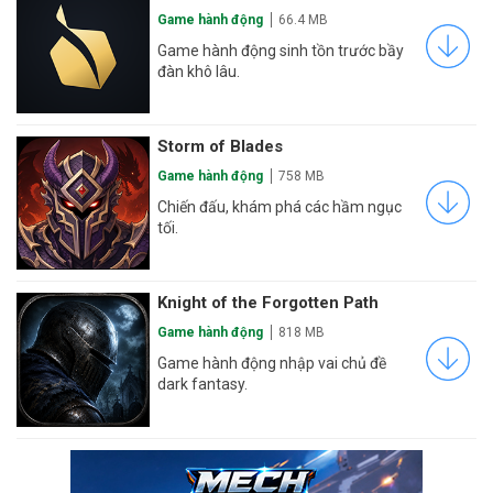
Game hành động
66.4 MB
Game hành động sinh tồn trước bầy
đàn khô lâu.
Storm of Blades
Game hành động
758 MB
Chiến đấu, khám phá các hầm ngục
tối.
Knight of the Forgotten Path
Game hành động
818 MB
Game hành động nhập vai chủ đề
dark fantasy.