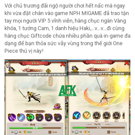
Với chủ trương đãi ngộ người chơi hết nấc mà ngay
khi vừa đặt chân vào game NPH MIGAME đã trao tận
tay mọi người VIP 5 vĩnh viễn, hàng chục ngàn Vàng
khóa, 1 tướng Cam, 1 danh hiệu Haki,…v…v…đi cùng
hàng chục Giftcode chứa nhiều phần quà in-game đa
dạng để bạn thỏa sức vẫy vùng trong thế giới One
Piece thú vị này!