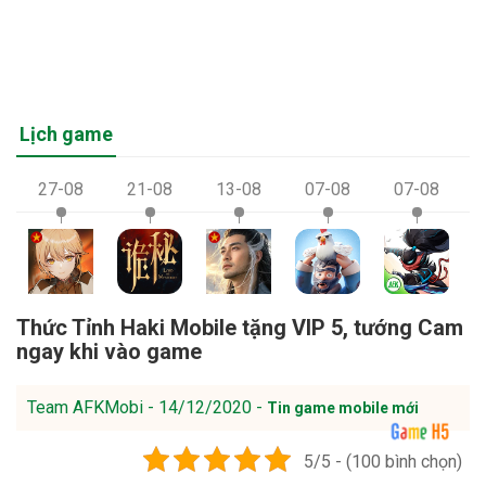
Lịch game
27-08
21-08
13-08
07-08
07-08
Thức Tỉnh Haki Mobile tặng VIP 5, tướng Cam
ngay khi vào game
Team AFKMobi - 14/12/2020 -
Tin game mobile mới
5/5 - (100 bình chọn)