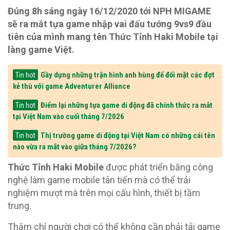
Đúng 8h sáng ngày 16/12/2020 tới NPH MIGAME
sẽ ra mắt tựa game nhập vai đấu tướng 9vs9 đầu
tiên của mình mang tên Thức Tỉnh Haki Mobile tại
làng game Việt.
Gầy dựng những trận hình anh hùng để đối mặt các đợt
Tin hot
kẻ thù với game Adventurer Alliance
Điểm lại những tựa game di động đã chính thức ra mắt
Tin hot
tại Việt Nam vào cuối tháng 7/2026
Thị trường game di động tại Việt Nam có những cái tên
Tin hot
nào vừa ra mắt vào giữa tháng 7/2026?
Thức Tỉnh Haki Mobile
được phát triển bằng công
nghệ làm game mobile tân tiến mà có thể trải
nghiệm mượt mà trên mọi cấu hình, thiết bị tầm
trung.
Thậm chí người chơi có thể không cần phải tải game