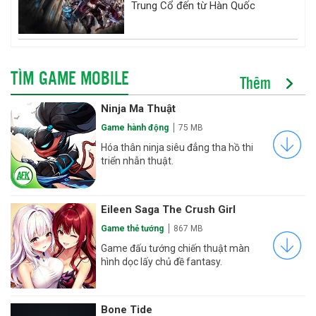
Trung Cổ đến từ Hàn Quốc
TÌM GAME MOBILE
Thêm
Ninja Ma Thuật
Game hành động
75 MB
Hóa thân ninja siêu đẳng tha hồ thi
triển nhẫn thuật.
Eileen Saga The Crush Girl
Game thẻ tướng
867 MB
Game đấu tướng chiến thuật màn
hình dọc lấy chủ đề fantasy.
Bone Tide