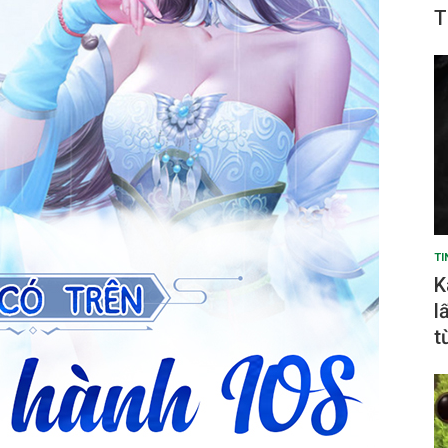
T
TI
K
l
t