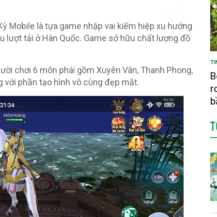
Kỳ Mobile là tựa game nhập vai kiếm hiệp xu hướng
ệu lượt tải ở Hàn Quốc. Game sở hữu chất lượng đồ
TI
gười chơi 6 môn phái gồm Xuyên Vân, Thanh Phong,
B
 với phần tạo hình vô cùng đẹp mắt.
r
b
T