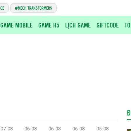
NCE
MECH TRANSFORMERS
GAME MOBILE
GAME H5
LỊCH GAME
GIFTCODE
TO
Đ
07-08
06-08
06-08
06-08
05-08