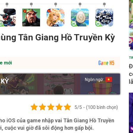
cùng Tân Giang Hồ Truyền Kỳ
TI
e mới
Đ
c
Ngôn ngữ:
 KỲ
l
5/5 - (100 bình chọn)
cho iOS của game nhập vai Tân Giang Hồ Truyền
, cuộc vui giờ đã sôi động hơn gấp bội.