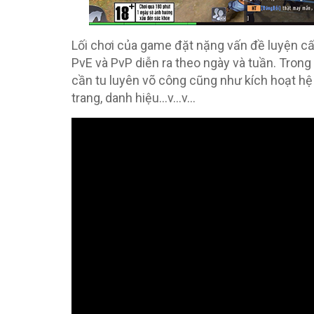
Lối chơi của game đặt nặng vấn đề luyện cấ
PvE và PvP diễn ra theo ngày và tuần. Tron
cần tu luyên võ công cũng như kích hoạt hệ 
trang, danh hiệu…v…v…