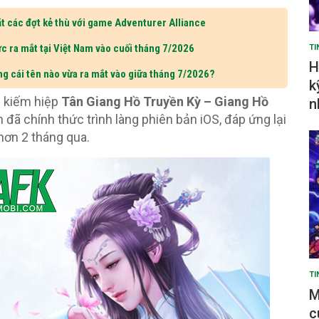
t các đợt kẻ thù với game Adventurer Alliance
c ra mắt tại Việt Nam vào cuối tháng 7/2026
TI
H
ng cái tên nào vừa ra mắt vào giữa tháng 7/2026?
k
i kiếm hiệp
Tân Giang Hồ Truyền Kỳ
– Giang Hồ
n
 đã chính thức trình làng phiên bản iOS, đáp ứng lại
 hơn 2 tháng qua.
TI
M
c