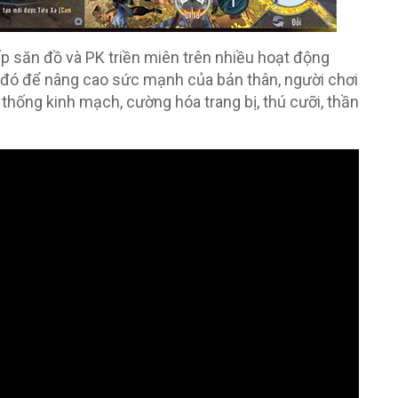
p săn đồ và PK triền miên trên nhiều hoạt động
g đó để nâng cao sức mạnh của bản thân, người chơi
thống kinh mạch, cường hóa trang bị, thú cưỡi, thần