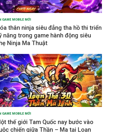
N GAME MOBILE MỚI
óa thân ninja siêu đẳng tha hồ thi triển
ỹ năng trong game hành động siêu
hẹ Ninja Ma Thuật
N GAME MOBILE MỚI
ột thế giới Tam Quốc nay bước vào
uộc chiến giữa Thần – Ma tại Loạn