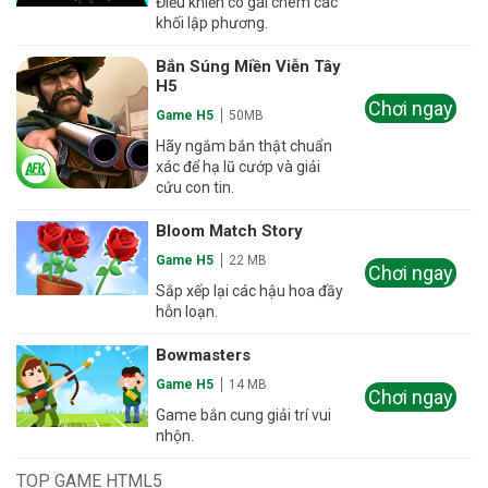
Điều khiển cô gái chém các
khối lập phương.
Bắn Súng Miền Viễn Tây
H5
Chơi ngay
Game H5
50MB
Hãy ngắm bắn thật chuẩn
xác để hạ lũ cướp và giải
cứu con tin.
Bloom Match Story
Game H5
22 MB
Chơi ngay
Sắp xếp lại các hậu hoa đầy
hỗn loạn.
Bowmasters
Game H5
14 MB
Chơi ngay
Game bắn cung giải trí vui
nhộn.
TOP GAME HTML5