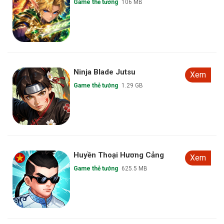
Game thẻ tướng
106 MB
Ninja Blade Jutsu
Xem
Game thẻ tướng
1.29 GB
Huyền Thoại Hương Cảng
Xem
Game thẻ tướng
625.5 MB