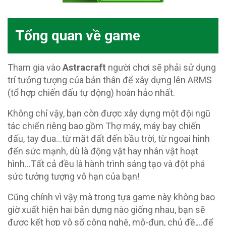
Tổng quan về game
Tham gia vào
Astracraft
người chơi sẽ phải sử dụng
trí tưởng tượng của bản thân để xây dựng lên ARMS
(tổ hợp chiến đấu tự động) hoàn hảo nhất.
Không chỉ vậy, bạn còn được xây dựng một đội ngũ
tác chiến riêng bao gồm Thợ máy, máy bay chiến
đấu, tay đua…từ mặt đất đến bầu trời, từ ngoại hình
đến sức mạnh, dù là động vật hay nhân vật hoạt
hình…Tất cả đều là hành trình sáng tạo và đột phá
sức tưởng tượng vô hạn của bạn!
Cũng chính vì vậy mà trong tựa game này không bao
giờ xuất hiện hai bản dựng nào giống nhau, bạn sẽ
được kết hợp vô số công nghệ, mô-đun, chủ đề,…để