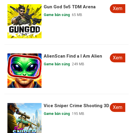
Gun God 5v5 TDM Arena
Xem
Game bắn súng
65 MB
AlienScan Find a I Am Alien
Xem
Game bắn súng
249 MB
Vice Sniper Crime Shooting 3D
Xem
Game bắn súng
195 MB