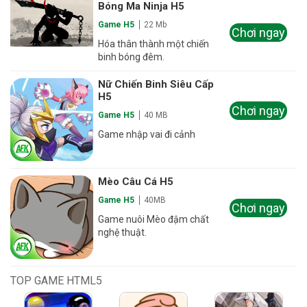
Bóng Ma Ninja H5
Game H5
22 Mb
Chơi ngay
Hóa thân thành một chiến
binh bóng đêm.
Nữ Chiến Binh Siêu Cấp
H5
Chơi ngay
Game H5
40 MB
Game nhập vai đi cảnh
Mèo Câu Cá H5
Game H5
40MB
Chơi ngay
Game nuôi Mèo đậm chất
nghệ thuật.
TOP GAME HTML5