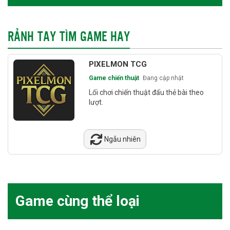
RẢNH TAY TÌM GAME HAY
PIXELMON TCG
Game chiến thuật
Đang cập nhật
Lối chơi chiến thuật đấu thẻ bài theo
lượt.
Ngẫu nhiên
Game cùng thể loại