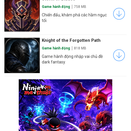
Game hành động
758 MB
Chiến đấu, khám phá các hầm ngục
tối.
Knight of the Forgotten Path
Game hành động
818 MB
Game hành động nhập vai chủ đề
dark fantasy.