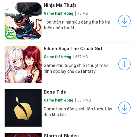
Ninja Ma Thuật
Game hành động
75 MB
Hóa thân ninja siêu đẳng tha hồ thi
triển nhẫn thuật.
Eileen Saga The Crush Girl
Game thẻ tướng
867 MB
Game đấu tướng chiến thuật màn
hình dọc lấy chủ đề fantasy.
Bone Tide
Game hành động
66.4 MB
Game hành động sinh tồn trước bầy
đàn khô lâu.
Storm of Blades