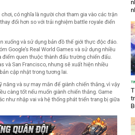
n
n
hơi, có nghĩa là người chơi tham gia vào các trận
hay đổi hơn so với trải nghiệm battle royale điển
rên xuống và sử dụng bản đồ thế giới thực độc đáo.
hóm Google’s Real World Games và sử dụng nhiều
 điểm quen thuộc thành đấu trường chiến đấu.
gas và San Francisco, nhưng sẽ xuất hiện nhiều
bản cập nhật trong tương lai.
TI
kỹ năng và sự may mắn để giành chiến thắng, vì vậy
T
hiều càng tốt nếu muốn giành chiến thắng. Game
t
ác như nhập vai và hệ thống phát triển trang bị giữa
B