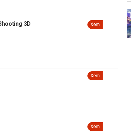
ne Shooter
Xem
Xem
ot Escape
Xem