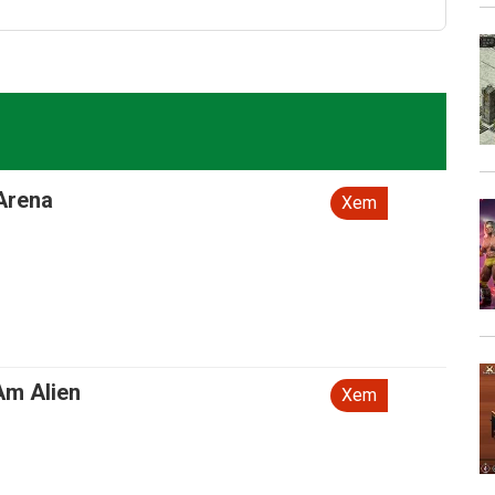
Xem
Xem