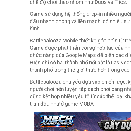
chế độ chơi theo nhóm như Duos và Trios.
Game sử dụng hệ thống drop-in nhiều người c
đấu nhanh chóng và liền mạch, có nhiều sự t
hình.
Battlepalooza Mobile thiết kế góc nhìn từ t
Game được phát triển với sự hợp tác của n
chức năng của Google Maps để biến các địa
Hiện chỉ có hai thành phố nổi bật là Las Ve
thành phố trong thế giới thực hơn trong các 
Battlepalooza chủ yếu dựa vào chiến lược, 
người chơi nên luyện tập cách chơi càng n
cũng kết hợp nhiều yếu tố từ các thể loại kh
trận đấu như ở game MOBA.