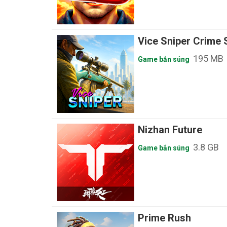
Warfare 1942 Onli
Xem
300 MB
Game bắn súng
Pixel Gun 2
Xem
1.5 GB
Game bắn súng
Duck Out Loot Sho
Xem