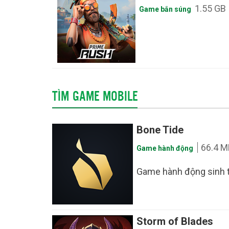
433 MB
Game bắn súng
TÌM GAME MOBILE
Bone Tide
66.4 M
Game hành động
Game hành động sinh t
Storm of Blades