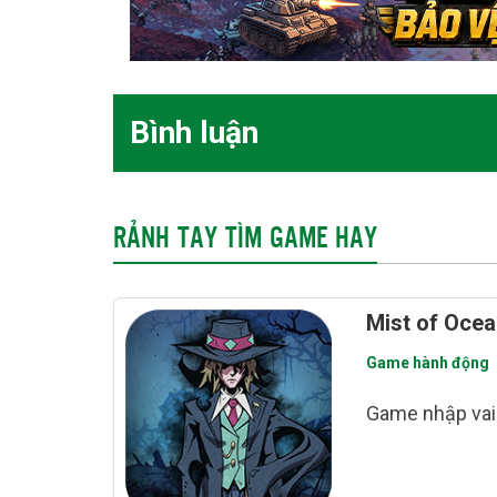
Bình luận
RẢNH TAY TÌM GAME HAY
Mist of Ocea
Game hành động
Game nhập vai 