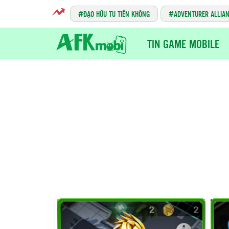
ĐẠO HỮU TU TIÊN KHÔNG
ADVENTURER ALLIA
TIN GAME MOBILE