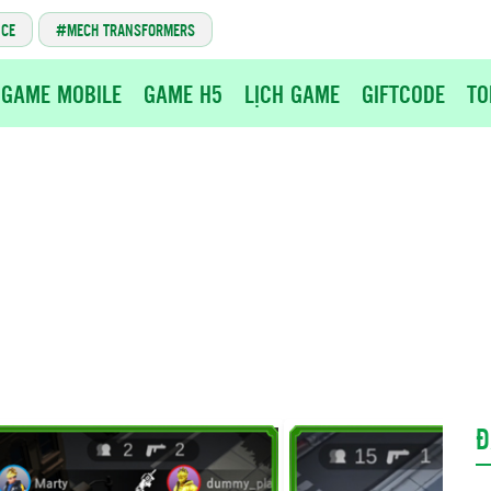
NCE
MECH TRANSFORMERS
GAME MOBILE
GAME H5
LỊCH GAME
GIFTCODE
TO
Đ