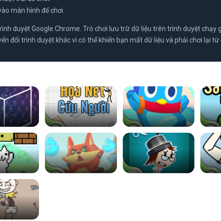
ào màn hình để chơi.
ình duyệt Google Chrome. Trò chơi lưu trữ dữ liệu trên trình duyệt chạy
n đổi trình duyệt khác vì có thể khiến bạn mất dữ liệu và phải chơi lại từ