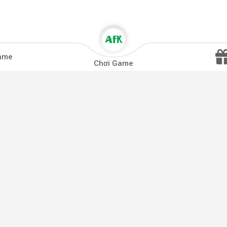
ame
Chơi Game
t đến là thể loại game đa nền tảng, hỗ trợ người dùng di động lẫn má
i vô cùng tiện lợi.