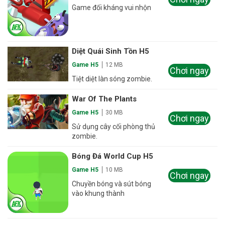
Game đối kháng vui nhộn
Diệt Quái Sinh Tồn H5
Game H5
12 MB
Chơi ngay
Tiệt diệt làn sóng zombie.
War Of The Plants
Game H5
30 MB
Chơi ngay
Sử dụng cây cối phòng thủ
zombie.
Bóng Đá World Cup H5
Game H5
10 MB
Chơi ngay
Chuyền bóng và sút bóng
vào khung thành