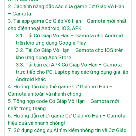
2.
Các tính năng đặc sắc của game Cơ Giáp Vô Hạn
– Gamota
3.
Tải app game Cơ Giáp Vô Hạn – Gamota mới nhất
cho điện thoại Android, iOS, APK
3.1.
Tải Cơ Giáp Vô Hạn – Gamota cho Android
trên kho ứng dụng Google Play
3.2.
Tải Cơ Giáp Vô Hạn – Gamota cho IOS trên
kho ứng dụng App Store
3.3.
Tải bản cài APK Cơ Giáp Vô Hạn – Gamota
trực tiếp cho PC, Laptop hay các ứng dụng giả lập
Android khác
4.
Hướng dẫn nạp thẻ game Cơ Giáp Vô Hạn –
Gamota an toàn và nhanh chóng
5.
Tổng hợp code Cơ Giáp Vô Hạn – Gamota mới
nhất trong tháng
6.
Hướng dẫn chơi game Cơ Giáp Vô Hạn – Gamota
hiệu quả và nhanh chóng!
7.
Sử dụng công cụ AI tìm kiếm thông tin về Cơ Giáp