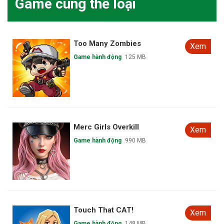
Game cùng thể loại
Too Many Zombies
Xem
Game hành động
125 MB
Merc Girls Overkill
Xem
Game hành động
990 MB
Touch That CAT!
Xem
Game hành động
148 MB