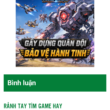
Bình luận
RẢNH TAY TÌM GAME HAY