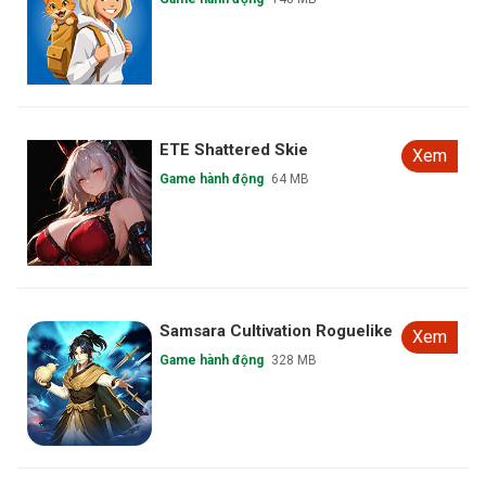
ETE Shattered Skie
Xem
Game hành động
64 MB
Samsara Cultivation Roguelike
Xem
Game hành động
328 MB