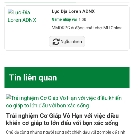
Lục Địa Loren ADNX
Game nhập vai
1 GB
MMORPG di động chất chơi MU Online
Ngẫu nhiên
Tin liên quan
Trải nghiệm Cơ Giáp Vô Hạn với việc điều
khiển cơ giáp to lớn đấu với bọn xác sống
Chủ đề cùng những người sống sót chiến đấu với zombie để sinh