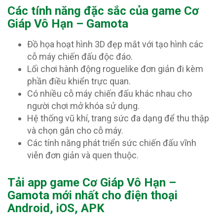
Các tính năng đặc sắc của game Cơ
Giáp Vô Hạn – Gamota
Đồ họa hoạt hình 3D đẹp mắt với tạo hình các
cỗ máy chiến đấu độc đáo.
Lối chơi hành động roguelike đơn giản đi kèm
phần điều khiển trực quan.
Có nhiều cỗ máy chiến đấu khác nhau cho
người chơi mở khóa sử dụng.
Hệ thống vũ khí, trang sức đa dạng để thu thập
và chọn gắn cho cỗ máy.
Các tính năng phát triển sức chiến đấu vĩnh
viễn đơn giản và quen thuộc.
Tải app game Cơ Giáp Vô Hạn –
Gamota
mới nhất cho điện thoại
Android, iOS, APK