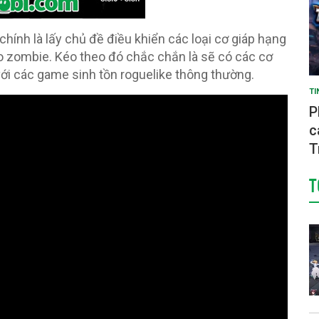
ính là lấy chủ đề điều khiển các loại cơ giáp hạng
ảo zombie. Kéo theo đó chắc chắn là sẽ có các cơ
ới các game sinh tồn roguelike thông thường.
TI
P
c
T
T