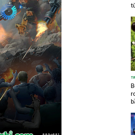
t
TI
B
r
b