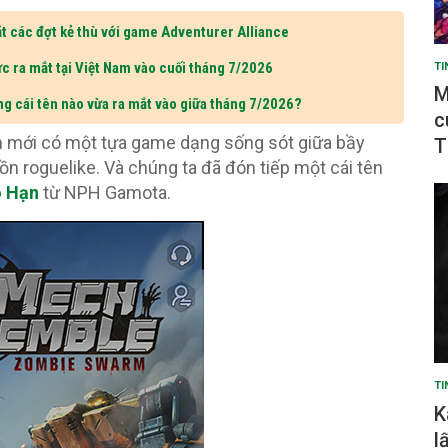
t các đợt kẻ thù với game Adventurer Alliance
c ra mắt tại Việt Nam vào cuối tháng 7/2026
TI
M
ng cái tên nào vừa ra mắt vào giữa tháng 7/2026?
c
Nam mới có một tựa game dạng sống sót giữa bầy
T
tồn roguelike. Và chúng ta đã đón tiếp một cái tên
ô Hạn
từ NPH Gamota.
TI
K
l