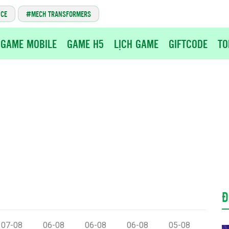
NCE
MECH TRANSFORMERS
GAME MOBILE
GAME H5
LỊCH GAME
GIFTCODE
TO
Đ
07-08
06-08
06-08
06-08
05-08