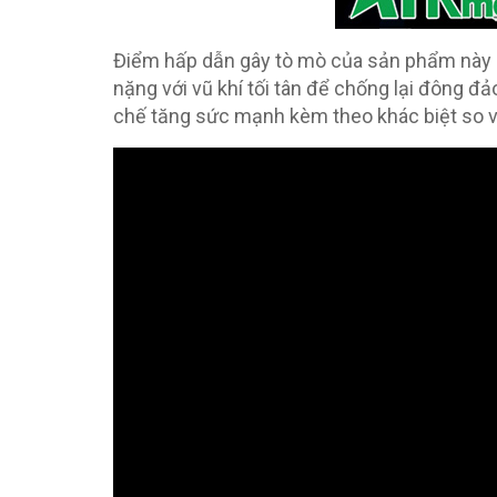
Điểm hấp dẫn gây tò mò của sản phẩm này ch
nặng với vũ khí tối tân để chống lại đông đ
chế tăng sức mạnh kèm theo khác biệt so v