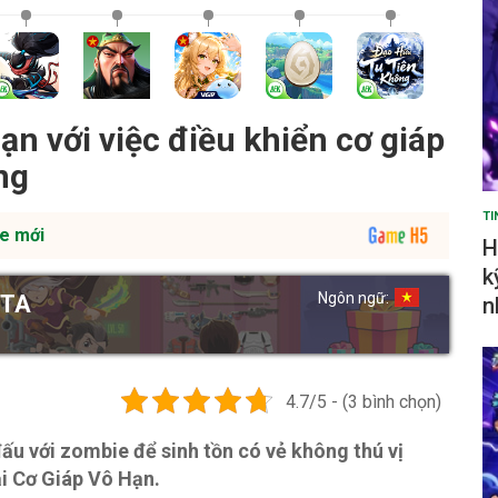
n với việc điều khiển cơ giáp
ng
TI
e mới
H
k
Ngôn ngữ:
OTA
n
4.7/5 - (3 bình chọn)
ấu với zombie để sinh tồn có vẻ không thú vị
ại Cơ Giáp Vô Hạn.