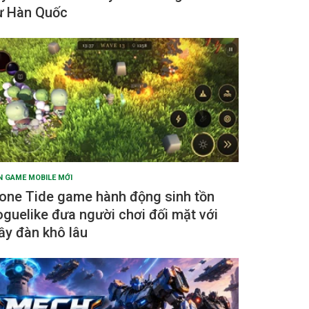
ừ Hàn Quốc
N GAME MOBILE MỚI
one Tide game hành động sinh tồn
oguelike đưa người chơi đối mặt với
ầy đàn khô lâu