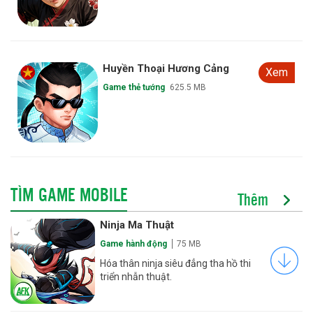
Huyền Thoại Hương Cảng
Xem
Game thẻ tướng
625.5 MB
TÌM GAME MOBILE
Thêm
Ninja Ma Thuật
Game hành động
75 MB
Hóa thân ninja siêu đẳng tha hồ thi
triển nhẫn thuật.