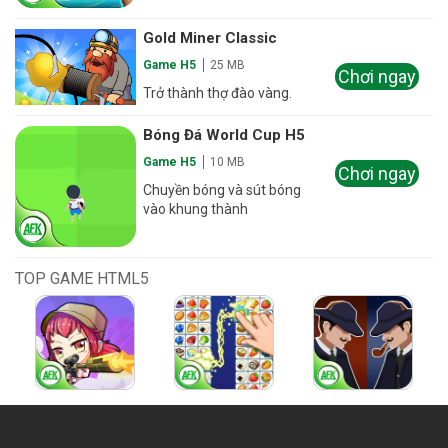
Gold Miner Classic
Game H5
25 MB
Chơi ngay
Trở thành thợ đào vàng.
Bóng Đá World Cup H5
Game H5
10 MB
Chơi ngay
Chuyền bóng và sút bóng
vào khung thành
TOP GAME HTML5