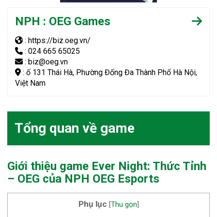
NPH : OEG Games
: https://biz.oeg.vn/
: 024 665 65025
: biz@oeg.vn
: ố 131 Thái Hà, Phường Đống Đa Thành Phố Hà Nội,
Việt Nam
Tổng quan về game
Giới thiệu game Ever Night: Thức Tỉnh
– OEG
của NPH OEG Esports
Phụ lục
[
Thu gọn
]