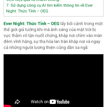
7.
Sử dụng công cụ AI tìm kiếm thông tin về Ever
Night: Thức Tỉnh – OEG
Ever Night: Thức Tỉnh – OEG
lấy bối cảnh trong một
thế giới giả tưởng khi mà ánh sáng của mặt trời bị
vực thẳm vô tận nuốt chửng, khắp nơi chìm vào màn
đêm vĩnh hằng, sự tha hóa lan tràn khắp nơi và ngay
cả những người lương thiện cũng dần sa ngã.