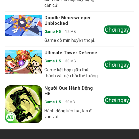
căn cứ.
Doodle Minesweeper
Unblocked
Chơi ngay
Game H5
12 MB
Game dò mìn huyền thoại.
Ultimate Tower Defense
Game H5
30 MB
Chơi ngay
Game kết hợp giữa thủ
thành và triệu hồi thẻ tướng.
Người Que Hành Động
H5
Chơi ngay
Game H5
20MB
Hành động liên tục, lao đi
vun vút.