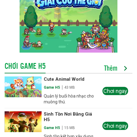
CHƠI GAME H5
Thêm
Cute Animal World
Game H5
43 MB
Chơi ngay
Quản lý buổi hòa nhạc cho
muông thú.
Sinh Tồn Nơi Băng Giá
H5
Chơi ngay
Game H5
15 MB
Sinh tồn kết hợp xây dựng