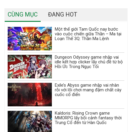
CÙNG MỤC
ĐANG HOT
Một thế giới Tam Quốc nay bước
vào cuộc chiến giữa Thần – Ma tại
Loạn Thế 3Q: Thần Ma Lệnh
Dungeon Odyssey game nhập vai
idle kết hợp clicker lấy chủ đề từ bộ
Hồi Ức Trong Ngục Tối
Exile’s Abyss game nhập vai nhàn
rỗi với lối chơi mang đậm chất cày
cuốc cổ điển
Kaldoris: Rising Crown game
MMORPG lấy bối cảnh fantasy thời
Trung Cổ đến từ Hàn Quốc