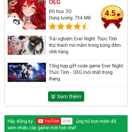
OEG
Đồ hoạ: 3D
4.5
Dung lượng: 734 MB
Trải nghiệm Ever Night: Thức Tỉnh
thử thách mò mẫm trong bóng đêm
vĩnh hằng
Tổng hợp gift code game Ever Night:
Thức Tỉnh - OEG mới nhất trong
tháng
Xem thêm
Hãy đăng ký
ủng hộ bọn mình để
xem nhiều clip game mới hơn nhé!