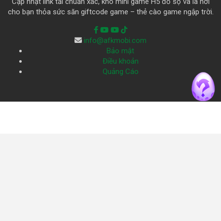
Cập nhật link tải chuẩn xác, kho mini game H5 đồ sộ và là nơi
cho bạn thỏa sức săn giftcode game – thẻ cào game ngập trời.
info@afkmobi.com
Bảo mật
Điều khoản
Quảng Cáo