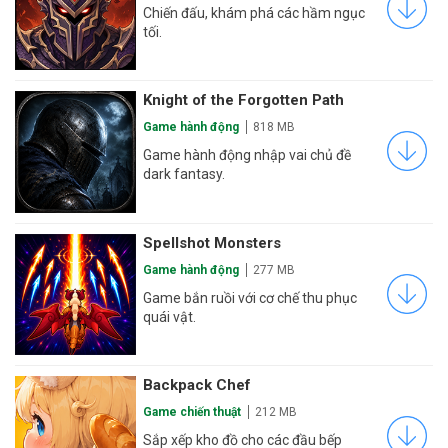
Chiến đấu, khám phá các hầm ngục
tối.
Knight of the Forgotten Path
Game hành động
818 MB
Game hành động nhập vai chủ đề
dark fantasy.
Spellshot Monsters
Game hành động
277 MB
Game bắn ruồi với cơ chế thu phục
quái vật.
Backpack Chef
Game chiến thuật
212 MB
Sắp xếp kho đồ cho các đầu bếp