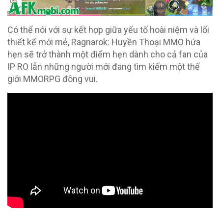
Có thể nói với sự kết hợp giữa yếu tố hoài niệm và lối
thiết kế mới mẻ, Ragnarok: Huyền Thoại MMO hứa
hẹn sẽ trở thành một điểm hẹn dành cho cả fan của
IP RO lẫn những người mới đang tìm kiếm một thế
giới MMORPG đông vui.