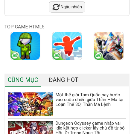
Ngẫu nhiên
TOP GAME HTML5
CÙNG MỤC
ĐANG HOT
Một thế giới Tam Quốc nay bước
vào cuộc chiến giữa Thần – Ma tại
Loạn Thế 3Q: Thần Ma Lệnh
Dungeon Odyssey game nhập vai
idle kết hợp clicker lấy chủ đề từ bộ
Hồi Ức Trong Ngục Tối