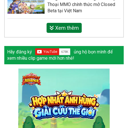
Thoại MMO chính thức mở Closed
Beta tại Việt Nam
Xem thêm
Hãy đăng ký
ủng hộ bọn mình để
xem nhiều clip game mới hơn nhé!