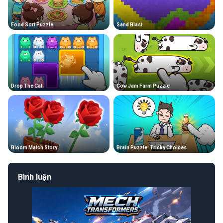
Food Sort Puzzle
Sand Blast
Drop The Cat
Cow Jam Farm Puzzle
Bloom Match Story
Brain Puzzle: Tricky Choices
Bình luận