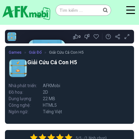
0
Games
»
Giải Đố
»
Giải Cứu Cá Con H5
Giải Cứu Cá Con H5
Giải Cứu Cá Con H5
Nhà phát triển:
AFKMobi
Đồ hoạ:
2D
Chơi ngay
Dung lượng:
22 MB
Công nghệ:
HTML5
Ngôn ngữ:
Tiếng Việt
5/5 - (1 bình chọn)