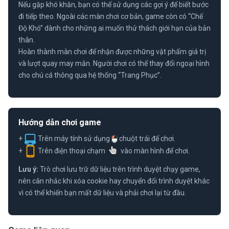
Nếu gặp khó khăn, bạn có thể sử dụng các gợi ý để biết bước
đi tiếp theo. Ngoài các màn chơi cơ bản, game còn có “Chế
Độ Khó” dành cho những ai muốn thử thách giới hạn của bản
thân.
Hoàn thành màn chơi để nhận được những vật phẩm giá trị
và lượt quay may mắn. Người chơi có thể thay đổi ngoại hình
cho chú cá thông qua hệ thống “Trang Phục”.
Hướng dẫn chơi game
+
Trên máy tính sử dụng
chuột trái để chơi.
+
Trên điện thoại chạm
vào màn hình để chơi.
Lưu ý:
Trò chơi lưu trữ dữ liệu trên trình duyệt chạy game,
nên cân nhắc khi xóa cookie hay chuyển đổi trình duyệt khác
vì có thể khiến bạn mất dữ liệu và phải chơi lại từ đầu.