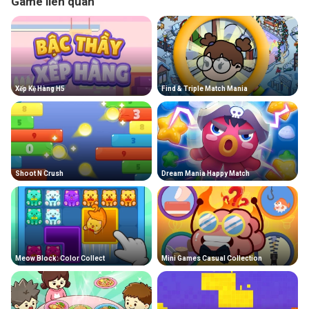
Game liên quan
Xếp Kệ Hàng H5
Find & Triple Match Mania
Shoot N Crush
Dream Mania Happy Match
Meow Block: Color Collect
Mini Games Casual Collection