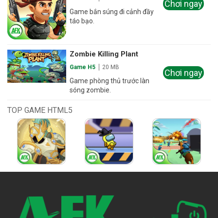
Chơi ngay
Game bắn súng đi cảnh đầy
táo bạo.
Zombie Killing Plant
Game H5
20 MB
Chơi ngay
Game phòng thủ trước làn
sóng zombie.
TOP GAME HTML5