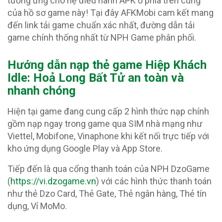
tương ứng cho hệ điều hành APK ở phía trên cùng
của hồ sơ game này! Tại đây AFKMobi cam kết mang
đến link tải game chuẩn xác nhất, đường dẫn tải
game chính thống nhất từ NPH Game phân phối.
Hướng dẫn nạp thẻ game Hiệp Khách
Idle: Hoả Long Bất Tử an toàn và
nhanh chóng
Hiện tại game đang cung cấp 2 hình thức nạp chính
gồm nạp ngay trong game qua SIM nhà mạng như
Viettel, Mobifone, Vinaphone khi kết nối trực tiếp với
kho ứng dụng Google Play và App Store.
Tiếp đến là qua cổng thanh toán của NPH DzoGame
(
https://vi.dzogame.vn
) với các hình thức thanh toán
như thẻ Dzo Card, Thẻ Gate, Thẻ ngân hàng, Thẻ tín
dụng, Ví MoMo.