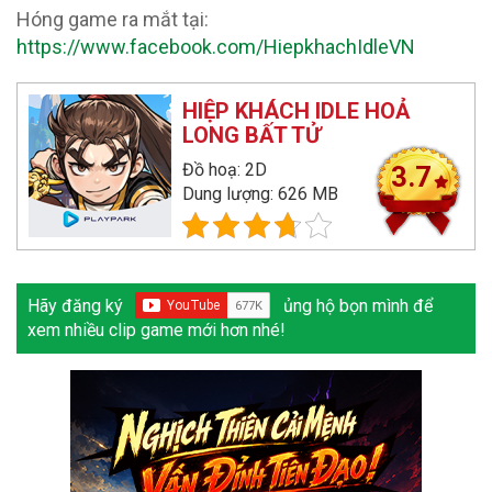
Hóng game ra mắt tại:
https://www.facebook.com/HiepkhachIdleVN
HIỆP KHÁCH IDLE HOẢ
LONG BẤT TỬ
Đồ hoạ: 2D
3.7
Dung lượng: 626 MB
Hãy đăng ký
ủng hộ bọn mình để
xem nhiều clip game mới hơn nhé!