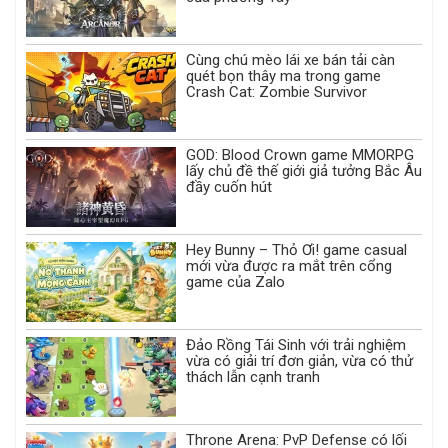
Cùng chú mèo lái xe bán tải càn
quét bọn thây ma trong game
Crash Cat: Zombie Survivor
GOD: Blood Crown game MMORPG
lấy chủ đề thế giới giả tưởng Bắc Âu
đầy cuốn hút
Hey Bunny – Thỏ Ơi! game casual
mới vừa được ra mắt trên cổng
game của Zalo
Đảo Rồng Tái Sinh với trải nghiệm
vừa có giải trí đơn giản, vừa có thử
thách lẫn cạnh tranh
Throne Arena: PvP Defense có lối