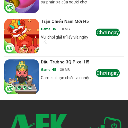
sự phản xạ của người chơi.
Trận Chiến Năm Mới H5
Game H5
10 MB
Chơi ngay
Vui chơi giải trí lấy vía ngày
Tết
Đấu Trường 3Q Pixel H5
Game H5
30 MB
Chơi ngay
Game io loạn chiến vui nhộn