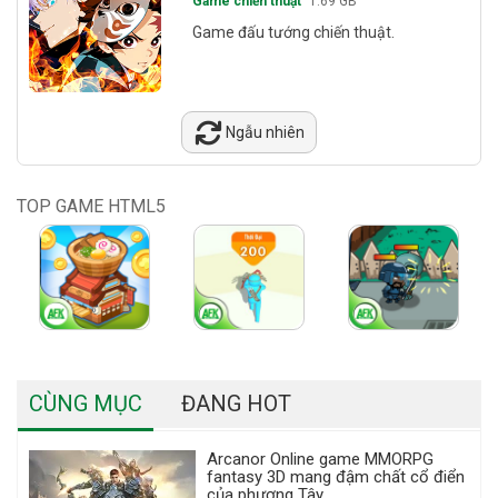
Game chiến thuật
1.69 GB
Game đấu tướng chiến thuật.
Ngẫu nhiên
TOP GAME HTML5
CÙNG MỤC
ĐANG HOT
Arcanor Online game MMORPG
fantasy 3D mang đậm chất cổ điển
của phương Tây