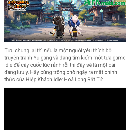
Tựu chung lại thì nếu là một người yêu thích bộ
truyện tranh Yulgang và đang tìm kiếm một tựa game
idle để cày cuốc lúc rảnh rỗi thì đây sẽ là một cái
đáng lưu ý. Hãy cùng trông chờ ngày ra mắt chính
thức của Hiệp Khách Idle: Hoả Long Bất Tử.