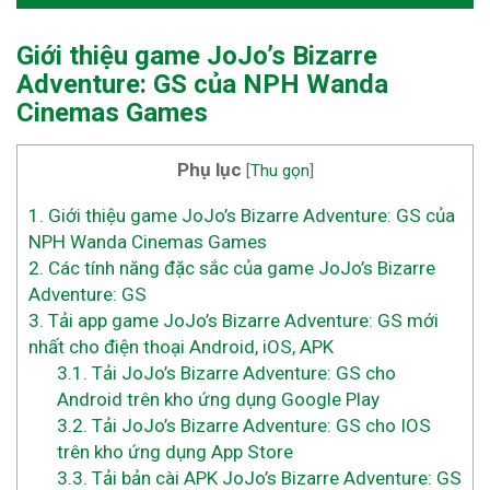
Giới thiệu game JoJo’s Bizarre
Adventure: GS của NPH Wanda
Cinemas Games
Phụ lục
[
Thu gọn
]
1.
Giới thiệu game JoJo’s Bizarre Adventure: GS của
NPH Wanda Cinemas Games
2.
Các tính năng đặc sắc của game JoJo’s Bizarre
Adventure: GS
3.
Tải app game JoJo’s Bizarre Adventure: GS mới
nhất cho điện thoại Android, iOS, APK
3.1.
Tải JoJo’s Bizarre Adventure: GS cho
Android trên kho ứng dụng Google Play
3.2.
Tải JoJo’s Bizarre Adventure: GS cho IOS
trên kho ứng dụng App Store
3.3.
Tải bản cài APK JoJo’s Bizarre Adventure: GS