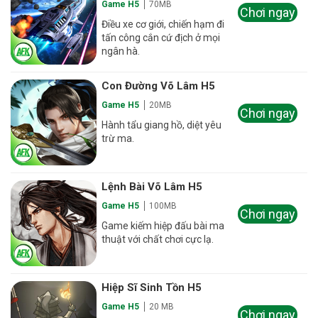
Game H5
70MB
Chơi ngay
Điều xe cơ giới, chiến hạm đi
tấn công cắn cứ địch ở mọi
ngân hà.
Con Đường Võ Lâm H5
Game H5
20MB
Chơi ngay
Hành tẩu giang hồ, diệt yêu
trừ ma.
Lệnh Bài Võ Lâm H5
Game H5
100MB
Chơi ngay
Game kiếm hiệp đấu bài ma
thuật với chất chơi cực lạ.
Hiệp Sĩ Sinh Tồn H5
Game H5
20 MB
Chơi ngay