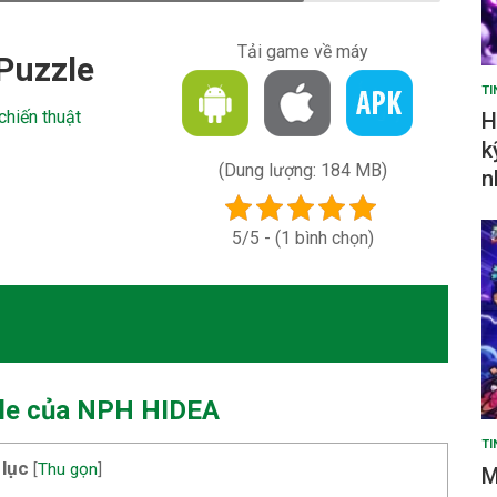
Tải game về máy
Puzzle
TI
hiến thuật
H
k
(Dung lượng: 184 MB)
n
5/5 - (1 bình chọn)
zle
của NPH HIDEA
TI
 lục
[
Thu gọn
]
M