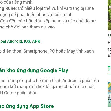
o của riêng mình.
ống Rune:
Có nhiều loại thẻ vũ khí và trang bị rune
dụng để phát triển nhân vật của mình.
 đơn đến các trận đấu xếp hạng và các chế độ sự
ang chờ đợi bạn tham gia vào.
TI
hoại Android, iOS, APK
B
r
c điện thoại Smartphone, PC hoặc Máy tính xách
b
T
rên kho ứng dụng Google Play
ame tương ứng cho hệ điều hành Android ở phía trên
cam kết mang đến link tải game chuẩn xác nhất,
PH Game phân phối.
kho ứng dụng App Store