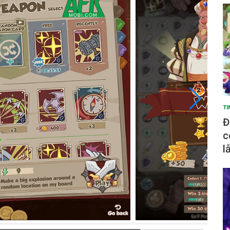
TI
Đ
c
l