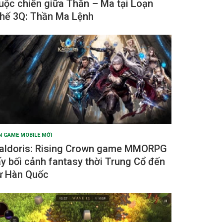
uộc chiến giữa Thần – Ma tại Loạn
hế 3Q: Thần Ma Lệnh
N GAME MOBILE MỚI
aldoris: Rising Crown game MMORPG
ấy bối cảnh fantasy thời Trung Cổ đến
ừ Hàn Quốc