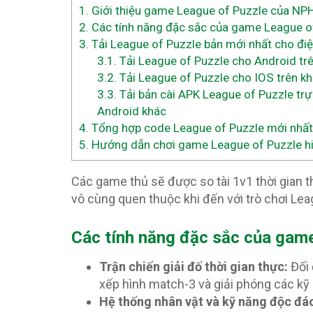
1.
Giới thiệu game League of Puzzle của NP
2.
Các tính năng đặc sắc của game League o
3.
Tải League of Puzzle bản mới nhất cho điệ
3.1.
Tải League of Puzzle cho Android tr
3.2.
Tải League of Puzzle cho IOS trên k
3.3.
Tải bản cài APK League of Puzzle trự
Android khác
4.
Tổng hợp code League of Puzzle mới nhất
5.
Hướng dẫn chơi game League of Puzzle hi
Các game thủ sẽ được so tài 1v1 thời gian t
vô cùng quen thuộc khi đến với trò chơi Lea
Các tính năng đặc sắc của gam
Trận chiến giải đố thời gian thực:
Đối 
xếp hình match-3 và giải phóng các kỹ
Hệ thống nhân vật và kỹ năng độc đá