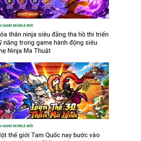
N GAME MOBILE MỚI
óa thân ninja siêu đẳng tha hồ thi triển
ỹ năng trong game hành động siêu
hẹ Ninja Ma Thuật
N GAME MOBILE MỚI
ột thế giới Tam Quốc nay bước vào