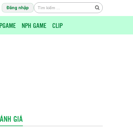
Đăng nhập
PGAME
NPH GAME
CLIP
ÁNH GIÁ