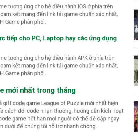
ame tương ứng cho hệ điều hành IOS ở phía trên
cam kết mang đến link tải game chuẩn xác nhất,
PH Game phân phối.
ực tiếp cho PC, Laptop hay các ứng dụng
ame tương ứng cho hệ điều hành APK ở phía trên
cam kết mang đến link tải game chuẩn xác nhất,
PH Game phân phối.
le
mới nhất trong tháng
cả gift code game League of Puzzle mới nhất hiện
 về cách đổi code nhận thưởng, hướng dẫn kích hoạt
 code game hết hạn mọi người có thể đề cập ngay
n dưới để chúng tôi hỗ trợ nhanh chóng.