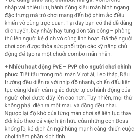
nhập vai phiêu lưu, hành động kiểu màn hình ngang
đặc trưng mà trò chơi mang đến bộ phím ảo điều
khiển vô cùng trực quan. Tại đây bạn có thể dễ dàng
di chuyển, bay nhảy hay tung đòn tấn công – phòng
thủ lên người kẻ địch vô cùng linh hoạt. Đã thế người
chơi còn được thỏa sức phối trộn các kỹ năng chủ
động để tạo ra một chuỗi combo mãn nhãn.
+ Nhiều hoạt động PvE – PvP cho người chơi chinh
phục:
Tiết tấu trong mỗi màn Vượt ải, Leo tháp, Đấu
trường đều diễn ra với nhịp đồ nhanh, chiến đấu liên
tục càng khiến cảm giác được tự do hành động của
người chơi được đẩy lên cao hơn. Tuy nhiên, mọi thứ
không phải diễn ra một màu và đồng đều nhau.
Ngược lại độ khó của từng màn chơi sẽ liên tục thay
đổi kéo theo cả việc hiện hữu của những con Boss
khổng lồ, kẻ địch án ngữ hùng mạnh càng khiến cuộc
chơi thêm phần kịch tính.