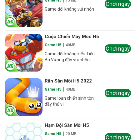
Game H5
15 MB
Chơi ngay
Game đối kháng vui nhộn
Cuộc Chiến Máy Móc H5
Game H5
40MB
Chơi ngay
Game đối kháng kiểu Tiểu
Bá Vương đầy vui nhộn!
Rắn Săn Mồi H5 2022
Game H5
40MB
Chơi ngay
Game loạn chiến sinh tồn
đầy thú vị.
Hạm Đội Săn Mồi H5
Game H5
20 MB
Chơi ngay