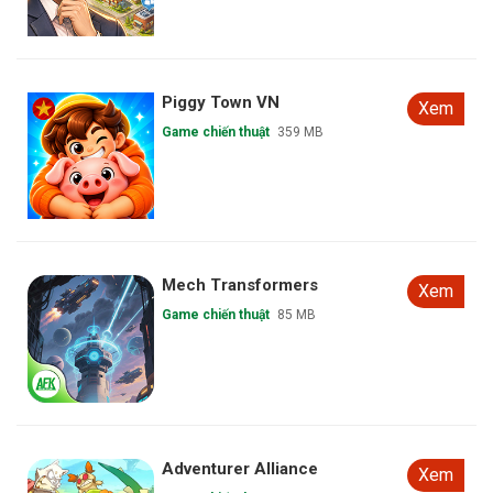
Piggy Town VN
Xem
Game chiến thuật
359 MB
Mech Transformers
Xem
Game chiến thuật
85 MB
Adventurer Alliance
Xem