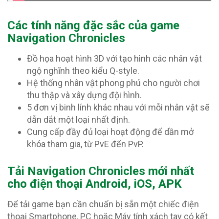
Các tính năng đặc sắc của game
Navigation Chronicles
Đồ họa hoạt hình 3D với tạo hình các nhân vật
ngộ nghĩnh theo kiểu Q-style.
Hệ thống nhân vật phong phú cho người chơi
thu thập và xây dựng đội hình.
5 đơn vị binh lính khác nhau với mỗi nhân vật sẽ
dẫn dắt một loại nhất định.
Cung cấp đầy đủ loại hoạt động để dần mở
khóa tham gia, từ PvE đến PvP.
T
ải Navigation Chronicles mới nhất
cho điện thoại Android, iOS, APK
Để tải game bạn cần chuẩn bị sẵn một chiếc điện
thoại Smartphone, PC hoặc Máy tính xách tay có kết