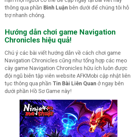
thông qua phần
Bình Luận
bên dưới để chúng tôi hỗ
trợ nhanh chóng.
Hướng dẫn chơi game Navigation
Chronicles hiệu quả!
Chú ý các bài viết hướng dẫn về cách chơi game
Navigation Chronicles cũng như tổng hợp các mẹo
cày game Navigation Chronicles hữu ích luôn được
đội ngũ biên tập viên website AFKMobi cập nhật liên
tục thông qua phần
Tin Bài Liên Quan
ở ngay bên
dưới phần Hồ Sơ Game này!