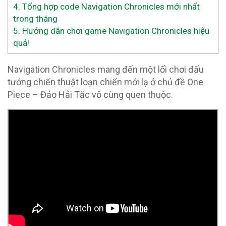
4.
Tổng hợp code Navigation Chronicles mới nhất
trong tháng
5.
Hướng dẫn chơi game Navigation Chronicles hiệu
quả!
Navigation Chronicles mang đến một lối chơi đấu
tướng chiến thuật loạn chiến mới lạ ở chủ đề One
Piece – Đảo Hải Tặc vô cùng quen thuộc.