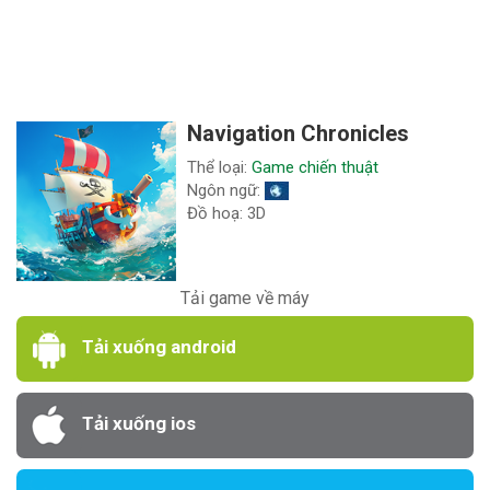
Navigation Chronicles
Thể loại:
Game chiến thuật
Ngôn ngữ:
Đồ hoạ: 3D
Tải game về máy
Tải xuống android
Tải xuống ios