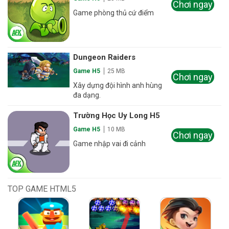
Chơi ngay
Game phòng thủ cứ điểm
Dungeon Raiders
Game H5
25 MB
Chơi ngay
Xây dựng đội hình anh hùng
đa dạng.
Trường Học Uy Long H5
Game H5
10 MB
Chơi ngay
Game nhập vai đi cảnh
TOP GAME HTML5