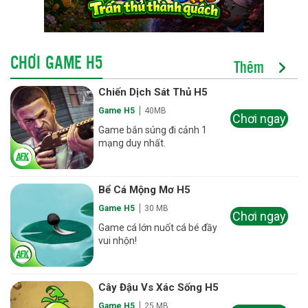
CHƠI GAME H5
Thêm
Chiến Dịch Sát Thủ H5
Game H5
40MB
Chơi ngay
Game bắn súng đi cảnh 1
mạng duy nhất.
Bể Cá Mộng Mơ H5
Game H5
30 MB
Chơi ngay
Game cá lớn nuốt cá bé đầy
vui nhộn!
Cây Đậu Vs Xác Sống H5
Game H5
25 MB