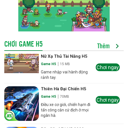
CHƠI GAME H5
Thêm
Nữ Xạ Thủ Tài Năng H5
Game H5
15 MB
Chơi ngay
Game nhập vai hành động
rảnh tay.
Thiên Hà Đại Chiến H5
Game H5
70MB
Chơi ngay
Điều xe cơ giới, chiến hạm đi
tấn công cắn cứ địch ở mọi
ngân hà.