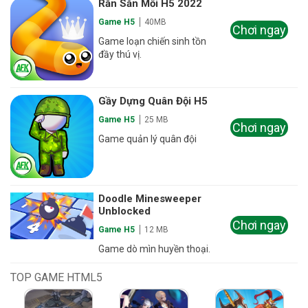
Rắn Săn Mồi H5 2022
Game H5
40MB
Chơi ngay
Game loạn chiến sinh tồn
đầy thú vị.
Gầy Dựng Quân Đội H5
Game H5
25 MB
Chơi ngay
Game quản lý quân đội
Doodle Minesweeper
Unblocked
Chơi ngay
Game H5
12 MB
Game dò mìn huyền thoại.
TOP GAME HTML5