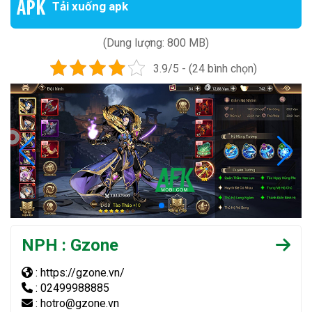
Tải xuống apk
(Dung lượng: 800 MB)
3.9/5 - (24 bình chọn)
NPH : Gzone
: https://gzone.vn/
: 02499988885
: hotro@gzone.vn