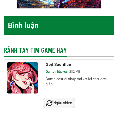
Bình luận
RẢNH TAY TÌM GAME HAY
God Sacrifice
Game nhập vai
282 MB
Game casual nhập vai với lối chơi đơn
giản.
Ngẫu nhiên