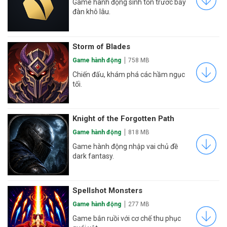
Game hành động sinh tồn trước bầy
đàn khô lâu.
Storm of Blades
Game hành động
758 MB
Chiến đấu, khám phá các hầm ngục
tối.
Knight of the Forgotten Path
Game hành động
818 MB
Game hành động nhập vai chủ đề
dark fantasy.
Spellshot Monsters
Game hành động
277 MB
Game bắn ruồi với cơ chế thu phục