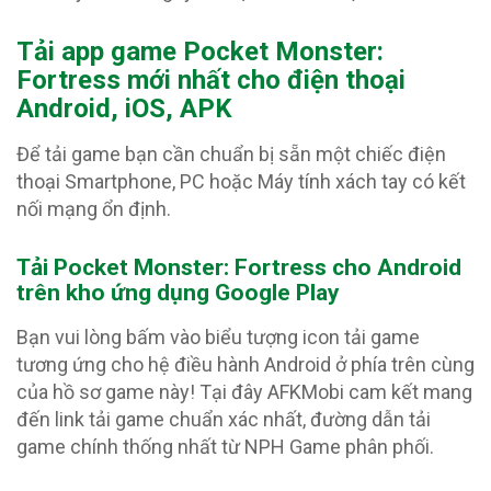
Tải app game Pocket Monster:
Fortress
mới nhất cho điện thoại
Android, iOS, APK
Để tải game bạn cần chuẩn bị sẵn một chiếc điện
thoại Smartphone, PC hoặc Máy tính xách tay có kết
nối mạng ổn định.
Tải Pocket Monster: Fortress c
ho Android
trên kho ứng dụng Google Play
Bạn vui lòng bấm vào biểu tượng icon tải game
tương ứng cho hệ điều hành Android ở phía trên cùng
của hồ sơ game này! Tại đây AFKMobi cam kết mang
đến link tải game chuẩn xác nhất, đường dẫn tải
game chính thống nhất từ NPH Game phân phối.