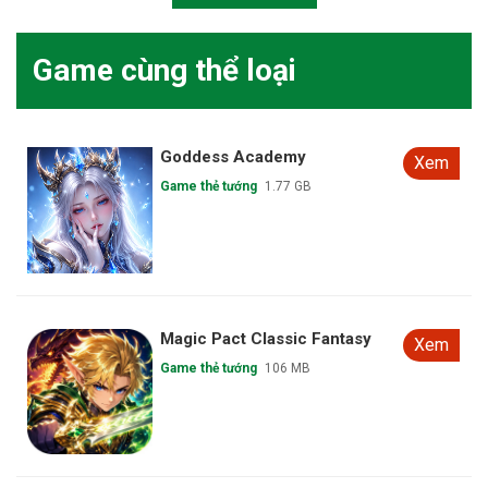
Game cùng thể loại
Goddess Academy
Xem
Game thẻ tướng
1.77 GB
Magic Pact Classic Fantasy
Xem
Game thẻ tướng
106 MB