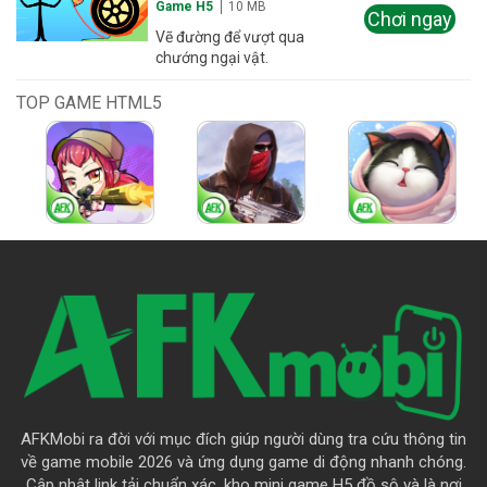
Game H5
10 MB
Chơi ngay
Vẽ đường để vượt qua
chướng ngại vật.
TOP GAME HTML5
AFKMobi ra đời với mục đích giúp người dùng tra cứu thông tin
về game mobile 2026 và ứng dụng game di động nhanh chóng.
Cập nhật link tải chuẩn xác, kho mini game H5 đồ sộ và là nơi