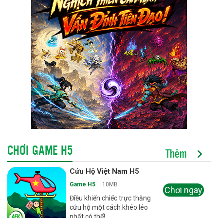
CHƠI GAME H5
Thêm
Cứu Hộ Việt Nam H5
Game H5
10MB
Chơi ngay
Điều khiển chiếc trực thăng
cứu hộ một cách khéo léo
nhất có thể!