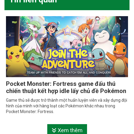
Pocket Monster: Fortress game đấu thú
chiến thuật kết hợp idle lấy chủ đề Pokémon
Game thủ sẽ được trở thành một huấn luyện viên và xây dựng đội
hình của mình với hàng loạt các Pokémon khác nhau trong
Pocket Monster: Fortress.
Xem thêm