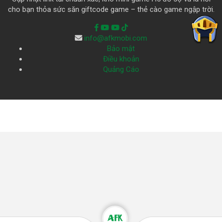
cho bạn thỏa sức săn giftcode game – thẻ cào game ngập trời.
info@afkmobi.com
Bảo mật
Điều khoản
Quảng Cáo