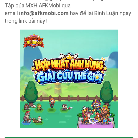
Tập của MXH AFKMobi qua
email
info@afkmobi.com
hay để lại Bình Luận ngay
trong link bài này!