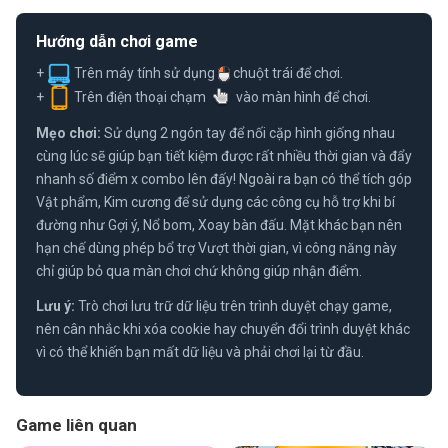
Hướng dẫn chơi game
+
Trên máy tính sử dụng
chuột trái để chơi.
+
Trên điện thoại chạm
vào màn hình để chơi.
Mẹo chơi:
Sử dụng 2 ngón tay để nối cặp hình giống nhau
cùng lúc sẽ giúp bạn tiết kiệm được rất nhiều thời gian và đẩy
nhanh số điểm x combo lên đấy! Ngoài ra bạn có thể tích góp
Vật phẩm, Kim cương để sử dụng các công cụ hỗ trợ khi bí
đường như Gợi ý, Nổ bom, Xoay bàn đấu. Mặt khác bạn nên
hạn chế dùng phép bổ trợ Vượt thời gian, vì công năng này
chỉ giúp bỏ qua màn chơi chứ không giúp nhận điểm.
Lưu ý:
Trò chơi lưu trữ dữ liệu trên trình duyệt chạy game,
nên cân nhắc khi xóa cookie hay chuyển đổi trình duyệt khác
vì có thể khiến bạn mất dữ liệu và phải chơi lại từ đầu.
Game liên quan