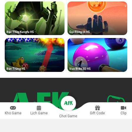
Bậc Thầy Kungfu H5
Gọi Rồng Ơi H5
Bắn Trứng H5
Vua Bida 3D H5
Kho Game
Lịch Game
Gift Code
Clip
Chơi Game
Game H5 còn được giới game thủ biết đến là thể loại game đa