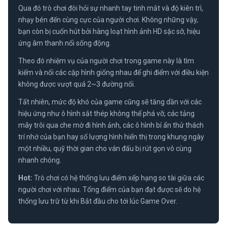
Qua đó trò chơi đòi hỏi sự nhanh tay tinh mắt và độ kiên trì,
nhạy bén đến cùng cực của người chơi. Không những vậy,
bạn còn bị cuốn hút bởi hàng loạt hình ảnh HD sặc sỡ, hiệu
ứng âm thanh nổi sống động.
Theo đó nhiệm vụ của người chơi trong game này là tìm
kiếm và nối các cặp hình giống nhau để ghi điểm với điều kiện
không được vượt quá 2~3 đường nối.
Tất nhiên, mức độ khó của game cũng sẽ tăng dần với các
hiệu ứng như ô hình sắt thép không thể phá vỡ, các tảng
mây trôi qua che mờ đi hình ảnh, các ô hình bí ẩn thử thách
trí nhớ của bạn hay số lượng hình hiển thị trong khung ngày
một nhiều, quỹ thời gian cho ván đấu bị rút gọn vô cùng
nhanh chóng.
Hot:
Trò chơi có hệ thống lưu điểm xếp hạng so tài giữa các
người chơi với nhau. Tổng điểm của bạn đạt được sẽ do hệ
thống lưu trữ từ khi Bắt đầu cho tới lúc Game Over.