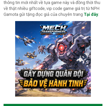
thông tin mới nhất về tựa game này và đồng thời thu
về thật nhiều giftcode, vip code game giá trị từ NPH
Gamota gửi tặng đọc giả của chuyên trang
Tại đây
.