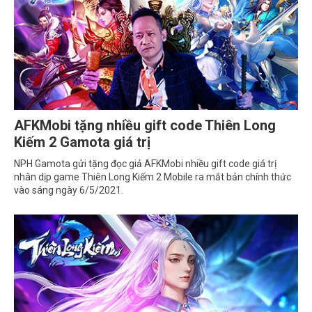
AFKMobi tặng nhiều gift code Thiên Long
Kiếm 2 Gamota giá trị
NPH Gamota gửi tặng đọc giả AFKMobi nhiều gift code giá trị
nhân dịp game Thiên Long Kiếm 2 Mobile ra mắt bản chính thức
vào sáng ngày 6/5/2021.