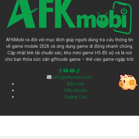
AFKMobi ra đời với mục đích giúp người dùng tra cứu thông tin
về game mobile 2026 và ứng dụng game di động nhanh chóng.
Cập nhật link tải chuẩn xác, kho mini game H5 đồ sộ và là nơi
cho bạn thỏa sức săn giftcode game – thẻ cào game ngập trời.
info@afkmobi.com
Bảo mật
Điều khoản
Quảng Cáo