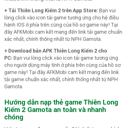
+ Tải Thiên Long Kiếm 2 trên App Store:
Bạn vui
lòng click vào icon tải game tương ứng cho hệ điều
hành IOS ở phía trên cùng của hồ sơ game này! Tại
đây AFKMobi cam kết mang đến link tải game chuẩn
xác nhất, chính thống nhất từ NPH Gamota.
+ Download bản APK Thiên Long Kiếm 2 cho
PC:
Bạn vui lòng click vào icon tải game tương ứng
cho người dùng máy tính ở phía trên cùng của hồ sơ
game này! Tại đây AFKMobi cam kết mang đến link
tải game chuẩn xác nhất, chính thống nhất từ NPH
Gamota.
Hướng dẫn nạp thẻ game Thiên Long
Kiếm 2 Gamota an toàn và nhanh
chóng