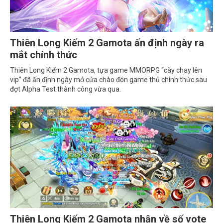
Thiên Long Kiếm 2 Gamota ấn định ngày ra
mắt chính thức
Thiên Long Kiếm 2 Gamota, tựa game MMORPG “cày chay lên
vip” đã ấn định ngày mở cửa chào đón game thủ chính thức sau
đợt Alpha Test thành công vừa qua.
Thiên Long Kiếm 2 Gamota nhận về số vote