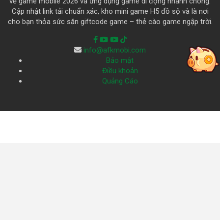
về game mobile 2026 và ứng dụng game di động nhanh chóng.
Cập nhật link tải chuẩn xác, kho mini game H5 đồ sộ và là nơi
cho bạn thỏa sức săn giftcode game – thẻ cào game ngập trời.
info@afkmobi.com
Bảo mật
Điều khoản
Quảng Cáo