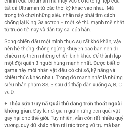
chính của Ultraman mà thay vào đó là tổng hợp của
tất cả Ultraman từ các thời kỳ khác vào nhau. Mà
trong trò chơi những siêu nhân này phải tìm cách
chống lại King Galactron – một kẻ thù mạnh mẽ nhất
từ trước tới nay và dàn tay sai của hắn.
Song chiến đấu một mình thực sự rất khó khăn, vậy
nên hệ thống không ngừng khuyến cáo bạn nên đi
chiêu mộ thêm những chiến binh khác để thành lập
một đội quân 3 người hùng mạnh nhất. Được biết ở
game này mỗi nhân vật đều có chỉ số, kỹ năng và
chiêu thức khác nhau. Trong đó mạnh nhất là những
siêu nhân phẩm SS, S sau đó thấp dần xuống A, B, C
và D.
+ Thỏa sức truy nã Quái thú đang trốn thoát ngoài
không gian
: Đây là nơi giam giữ những con quái vật
gây hại cho thế giới. Tuy nhiên, vẫn còn rất nhiều quỷ
vương, quỷ dữ khác nằm rải rác trong vũ trụ mà bạn