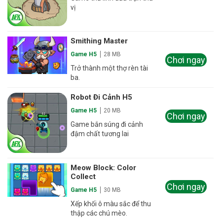
vị
Smithing Master
Game H5
28 MB
Chơi ngay
Trở thành một thợ rèn tài
ba.
Robot Đi Cảnh H5
Game H5
20 MB
Chơi ngay
Game bắn súng đi cảnh
đậm chất tương lai
Meow Block: Color
Collect
Chơi ngay
Game H5
30 MB
Xếp khối ô màu sắc để thu
thập các chú mèo.