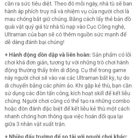
cần ra sức tiêu diệt. Theo đó mỗi ngày, nhà tù sẽ ban
hành áp phích truy nã và nhiệm vụ của người chơi là
mau chóng bắt giữ chúng. Bằng cách lấy thẻ bản đồ
quái vật quý giá từ nhà tù nạp vào Cục Công nghệ,
Ultraman của bạn sẽ có thêm nguồn sức mạnh để
dễ dàng đánh bại chúng!
+ Hành động dồn dập và liên hoàn:
Sản phẩm có lối
chơi khá đơn giản, tương tự với những trò chơi hành
động thường thấy trên di động. Cụ thể trong game
này người chơi sẽ vào vai các Ultraman bất kỳ, tự do
di chuyển bằng các phím ảo. Khi gặp kẻ thù, bạn cần
sử dụng các đòn tấn công, kích hoạt skill để kết liễu
chúng. Người chơi cũng có thể tạo ra những combo
hoặc đòn đánh đặc biệt để kết liễu kẻ thù một cách
nhanh chóng hơn thông qua việc hoán đổi qua lại
giữa 3 nhân vật xuất trận.
+ Nhiều đấu trường để so tài với người chơi khác: