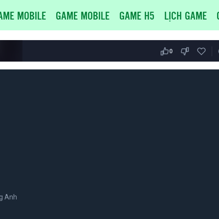
AME MOBILE
GAME MOBILE
GAME H5
LỊCH GAME
0
ng Anh