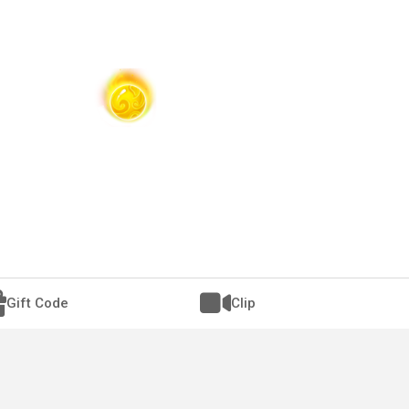
Gift Code
Clip
info@afkmobi.com