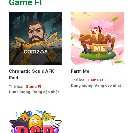
Game FI
Chromatic Souls AFK
Farm Me
Raid
Thể loại:
Game FI
Dung lượng: Đang cập nhật
Thể loại:
Game FI
Dung lượng: Đang cập nhật