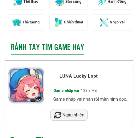
Thể thao
Bắn súng
Hành động
Thẻ tướng
Chiến thuật
Nhập vai
RẢNH TAY TÌM GAME HAY
LUNA Lucky Loot
Game nhập vai
123.3 MB
Game nhập vai nhàn rỗi màn hình dọc.
Ngẫu nhiên