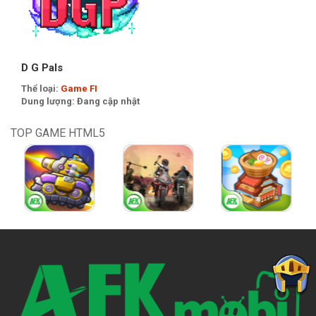
D G Pals
Thể loại:
Game FI
Dung lượng: Đang cập nhật
TOP GAME HTML5