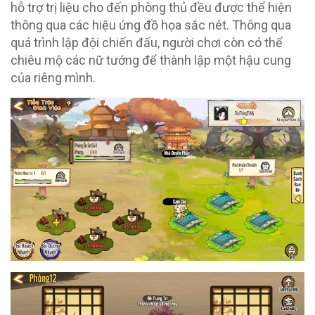
hỗ trợ trị liệu cho đến phòng thủ đều được thể hiện
thông qua các hiệu ứng đồ họa sắc nét. Thông qua
quá trình lập đội chiến đấu, người chơi còn có thể
chiêu mộ các nữ tướng để thành lập một hậu cung
của riêng mình.