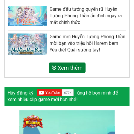
Game đấu tướng quyến rũ Huyễn
Tướng Phong Thần ấn định ngày ra
mắt chính thức
Game mới Huyễn Tướng Phong Thần
mời bạn vào triệu hồi Harem bem
Yêu diệt Quái sướng tay!
Xem thêm
Hãy đăng ký
ủng hộ bọn mình để
xem nhiều clip game mới hơn nhé!