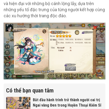
và hiện đại với những bộ cánh lộng lẫy, dựa trên
những yếu tố đặc trưng của từng người kết hợp cùng
các xu hướng thời trang độc đáo.
Có thể bạn quan tâm
Bắt đầu hành trình trở thành người cai trị
Ngai vàng Đen trong Huyền Thoại Kiếm Sĩ