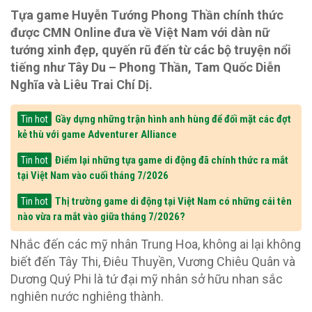
Tựa game Huyễn Tướng Phong Thần chính thức
được CMN Online đưa về Việt Nam với dàn nữ
tướng xinh đẹp, quyến rũ đến từ các bộ truyện nổi
tiếng như Tây Du – Phong Thần, Tam Quốc Diễn
Nghĩa và Liêu Trai Chí Dị.
Gầy dựng những trận hình anh hùng để đối mặt các đợt
Tin hot
kẻ thù với game Adventurer Alliance
Điểm lại những tựa game di động đã chính thức ra mắt
Tin hot
tại Việt Nam vào cuối tháng 7/2026
Thị trường game di động tại Việt Nam có những cái tên
Tin hot
nào vừa ra mắt vào giữa tháng 7/2026?
Nhắc đến các mỹ nhân Trung Hoa, không ai lại không
biết đến Tây Thi, Điêu Thuyền, Vương Chiêu Quân và
Dương Quý Phi là tứ đại mỹ nhân sở hữu nhan sắc
nghiên nước nghiêng thành.