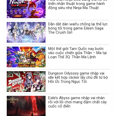
triển nhẫn thuật trong game hành
động siêu nhẹ Ninja Ma Thuật
Dẫn dắt dàn waifu chống lại thế lực
bóng tối trong game Eileen Saga:
The Crush Girl
Một thế giới Tam Quốc nay bước
vào cuộc chiến giữa Thần – Ma tại
Loạn Thế 3Q: Thần Ma Lệnh
Dungeon Odyssey game nhập vai
idle kết hợp clicker lấy chủ đề từ bộ
Hồi Ức Trong Ngục Tối
Exile’s Abyss game nhập vai nhàn
rỗi với lối chơi mang đậm chất cày
cuốc cổ điển