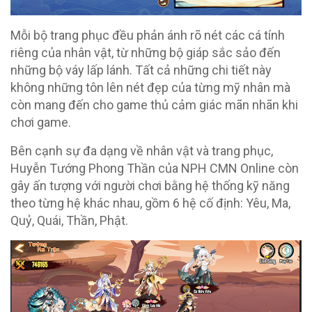
Mỗi bộ trang phục đều phản ánh rõ nét các cá tính
riêng của nhân vật, từ những bộ giáp sắc sảo đến
những bộ váy lấp lánh. Tất cả những chi tiết này
không những tôn lên nét đẹp của từng mỹ nhân mà
còn mang đến cho game thủ cảm giác mãn nhãn khi
chơi game.
Bên cạnh sự đa dạng về nhân vật và trang phục,
Huyễn Tướng Phong Thần của NPH CMN Online còn
gây ấn tượng với người chơi bằng hệ thống kỹ năng
theo từng hệ khác nhau, gồm 6 hệ cố định: Yêu, Ma,
Quỷ, Quái, Thần, Phật.