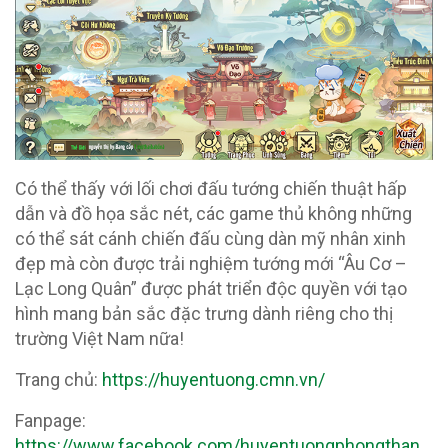
Có thể thấy với lối chơi đấu tướng chiến thuật hấp
dẫn và đồ họa sắc nét, các game thủ không những
có thể sát cánh chiến đấu cùng dàn mỹ nhân xinh
đẹp mà còn được trải nghiệm tướng mới “Âu Cơ –
Lạc Long Quân” được phát triển độc quyền với tạo
hình mang bản sắc đặc trưng dành riêng cho thị
trường Việt Nam nữa!
Trang chủ:
https://huyentuong.cmn.vn/
Fanpage:
https://www.facebook.com/huyentuongphongthan