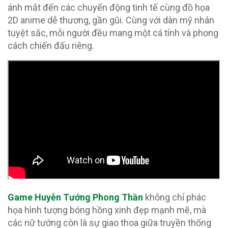
ánh mắt đến các chuyển động tinh tế cùng đồ họa
2D anime dễ thương, gần gũi. Cùng với dàn mỹ nhân
tuyệt sắc, mỗi người đều mang một cá tính và phong
cách chiến đấu riêng.
Game Huyễn Tướng Phong Thần
không chỉ phác
họa hình tượng bóng hồng xinh đẹp mạnh mẽ, mà
các nữ tướng còn là sự giao thoa giữa truyền thống