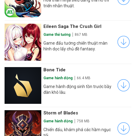
Hóa thân ninja siêu đẳng tha hồ thi
triển nhẫn thuật.
Eileen Saga The Crush Girl
Game thẻ tướng
867 MB
Game đấu tướng chiến thuật màn
hình dọc lấy chủ đề fantasy.
Bone Tide
Game hành động
66.4 MB
Game hành động sinh tồn trước bầy
đàn khô lâu.
Storm of Blades
Game hành động
758 MB
Chiến đấu, khám phá các hầm ngục
tối.