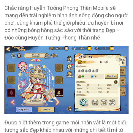
Chắc rằng Huyễn Tướng Phong Thần Mobile sẽ
mang đến trải nghiệm hình ảnh sống động cho người
chơi, cùng khám phá thế giới phiêu lưu huyền bí nơi
có những bóng hồng sắc sảo với thời trang Đẹp –
Độc cùng Huyễn Tướng Phong Thần nhé!
Được biết thêm trong game mỗi nhân vật là một biểu
tượng sắc đẹp khác nhau với những chi tiết tỉ mỉ từ