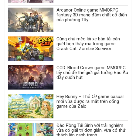
Arcanor Online game MMORPG
fantasy 3D mang đậm chất cổ điển
của phương Tây
Cùng chú mèo lái xe bán tải càn
quét bọn thây ma trong game
Crash Cat: Zombie Survivor
GOD: Blood Crown game MMORPG
lấy chủ đề thế giới giả tưởng Bắc Âu
đầy cuốn hút
Hey Bunny – Thỏ Ơi! game casual
mới vừa được ra mắt trên cổng
game của Zalo
Đảo Rồng Tái Sinh với trải nghiệm
vừa có giải trí đơn giản, vừa có thử
thách lẫn cạnh tranh