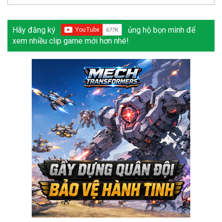
Hãy đăng ký
ủng hộ bọn mình để
xem nhiều clip game mới hơn nhé!