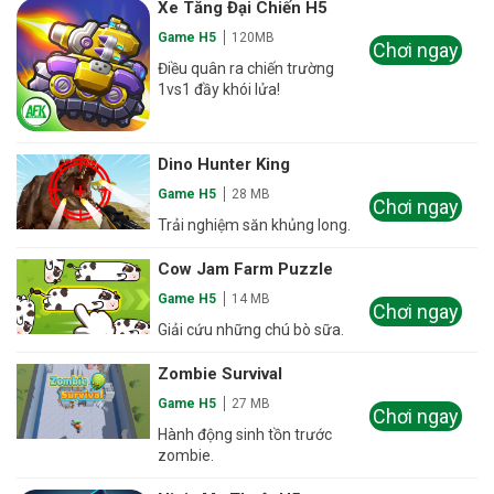
Xe Tăng Đại Chiến H5
Game H5
120MB
Chơi ngay
Điều quân ra chiến trường
1vs1 đầy khói lửa!
Dino Hunter King
Game H5
28 MB
Chơi ngay
Trải nghiệm săn khủng long.
Cow Jam Farm Puzzle
Game H5
14 MB
Chơi ngay
Giải cứu những chú bò sữa.
Zombie Survival
Game H5
27 MB
Chơi ngay
Hành động sinh tồn trước
zombie.