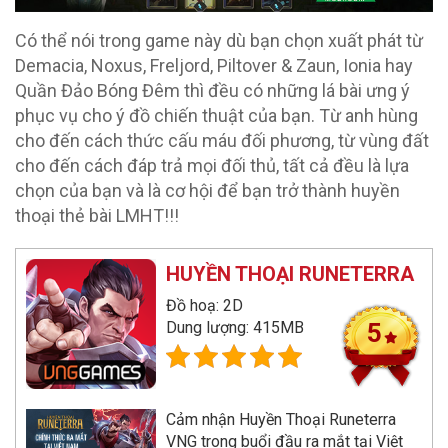
Có thể nói trong game này dù bạn chọn xuất phát từ
Demacia, Noxus, Freljord, Piltover & Zaun, Ionia hay
Quần Đảo Bóng Đêm thì đều có những lá bài ưng ý
phục vụ cho ý đồ chiến thuật của bạn. Từ anh hùng
cho đến cách thức cấu máu đối phương, từ vùng đất
cho đến cách đáp trả mọi đối thủ, tất cả đều là lựa
chọn của bạn và là cơ hội để bạn trở thành huyền
thoại thẻ bài LMHT!!!
HUYỀN THOẠI RUNETERRA
Đồ hoạ: 2D
Dung lượng: 415MB
5
Cảm nhận Huyền Thoại Runeterra
VNG trong buổi đầu ra mắt tại Việt