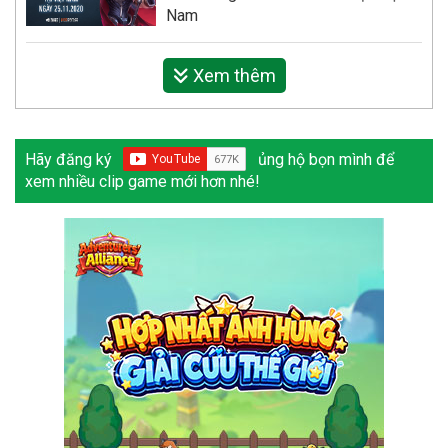
Nam
Xem thêm
Hãy đăng ký
ủng hộ bọn mình để
xem nhiều clip game mới hơn nhé!