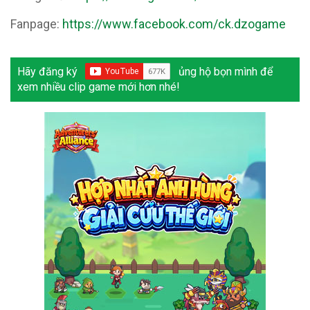
Fanpage:
https://www.facebook.com/ck.dzogame
Hãy đăng ký
ủng hộ bọn mình để
xem nhiều clip game mới hơn nhé!