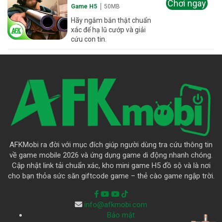
Chơi ngay
Game H5
50MB
Hãy ngắm bắn thật chuẩn
xác để hạ lũ cướp và giải
cứu con tin.
AFKMobi ra đời với mục đích giúp người dùng tra cứu thông tin
về game mobile 2026 và ứng dụng game di động nhanh chóng.
Cập nhật link tải chuẩn xác, kho mini game H5 đồ sộ và là nơi
cho bạn thỏa sức săn giftcode game – thẻ cào game ngập trời.
info@afkmobi.com
Bảo mật