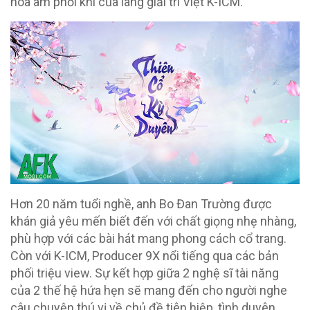
hòa âm phối khí của làng giải trí Việt K-ICM.
Hơn 20 năm tuổi nghề, anh Bo Đan Trường được
khán giả yêu mến biết đến với chất giọng nhẹ nhàng,
phù hợp với các bài hát mang phong cách cổ trang.
Còn với K-ICM, Producer 9X nổi tiếng qua các bản
phối triệu view. Sự kết hợp giữa 2 nghệ sĩ tài năng
của 2 thế hệ hứa hẹn sẽ mang đến cho người nghe
câu chuyện thú vị về chủ đề tiên hiệp, tình duyên.