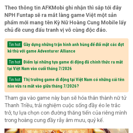
Theo thông tin AFKMobi ghi nhận thì sắp tới đây
NPH Funtap sẽ ra mắt làng game Việt một sản
phẩm mới mang tên Kỳ Nữ Hoàng Cung Mobile lấy
chủ đề cung đấu tranh vị vô cùng độc đáo.
Gầy dựng những trận hình anh hùng để đối mặt các đợt
Tin hot
kẻ thù với game Adventurer Alliance
Điểm lại những tựa game di động đã chính thức ra mắt
Tin hot
tại Việt Nam vào cuối tháng 7/2026
Thị trường game di động tại Việt Nam có những cái tên
Tin hot
nào vừa ra mắt vào giữa tháng 7/2026?
Tham gia vào game này bạn sẽ hóa thân thành nữ tử
Thanh Triều, trải nghiệm cuộc sống đầy éo le trắc
trở, tự lựa chọn con đường thăng tiến của riêng mình
trong hoàng cung đầy rẫy âm mưu, quỷ kế.