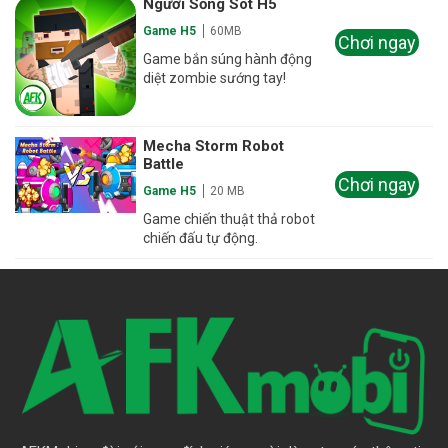
Người Sống Sót H5
Game H5
60MB
Chơi ngay
Game bắn súng hành động
diệt zombie sướng tay!
Mecha Storm Robot
Battle
Chơi ngay
Game H5
20 MB
Game chiến thuật thả robot
chiến đấu tự động.