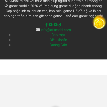
AFKMobi ra đời với mục đích giúp người dùng tra cứu thông tin
về game mobile 2026 và ứng dụng game di động nhanh chóng.
Cập nhật link tải chuẩn xác, kho mini game H5 đồ sộ và là nơi
cho bạn thỏa sức săn giftcode game – thẻ cào game ngập trời.
info@afkmobi.com
Bảo mật
Điều khoản
Quảng Cáo