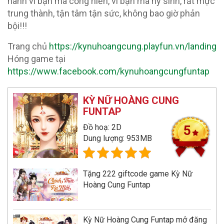
hành vì bạn mà cống hiến, vì bạn mà hy sinh, rất mực
trung thành, tận tâm tận sức, không bao giờ phản
bội!!!
Trang chủ
https://kynuhoangcung.playfun.vn/landing
Hóng game tại
https://www.facebook.com/kynuhoangcungfuntap
KỲ NỮ HOÀNG CUNG
FUNTAP
Đồ hoạ: 2D
5
Dung lượng: 953MB
Tặng 222 giftcode game Kỳ Nữ
Hoàng Cung Funtap
Kỳ Nữ Hoàng Cung Funtap mở đăng