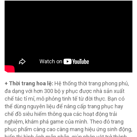
+ Thời trang hoa lệ:
Hệ thống thời trang phong phú,
đa dạng với hơn 300 bộ y phục được nhà sản xuất
chế tác tỉ mỉ, mô phỏng tinh tế từ đời thực. Bạn có
thể dùng nguyên liệu để nâng cấp trang phục hay
chế đồ siêu hiếm thông qua các hoạt động trải
nghiệm, khám phá game của mình. Theo đó trang
phục phẩm càng cao càng mang hiệu ứng sinh động,
hiển thị hình ảnh mãn nhãn, giúp nhân vật trở thành