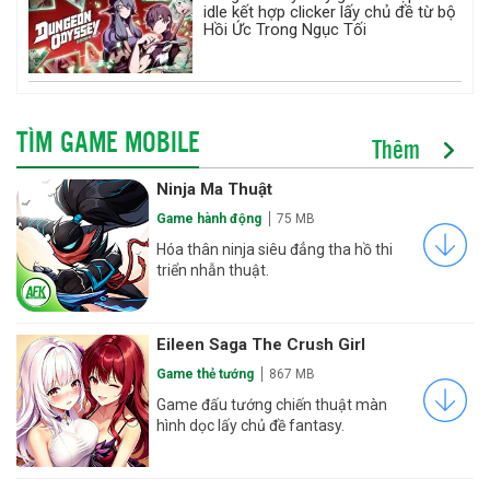
idle kết hợp clicker lấy chủ đề từ bộ
Hồi Ức Trong Ngục Tối
TÌM GAME MOBILE
Thêm
Ninja Ma Thuật
Game hành động
75 MB
Hóa thân ninja siêu đẳng tha hồ thi
triển nhẫn thuật.
Eileen Saga The Crush Girl
Game thẻ tướng
867 MB
Game đấu tướng chiến thuật màn
hình dọc lấy chủ đề fantasy.