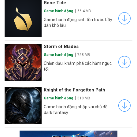
Bone Tide
Game hành động
66.4 MB
Game hành động sinh tồn trước bầy
đàn khô lâu.
Storm of Blades
Game hành động
758 MB
Chiến đấu, khám phá các hầm ngục
tối.
Knight of the Forgotten Path
Game hành động
818 MB
Game hành động nhập vai chủ đề
dark fantasy.