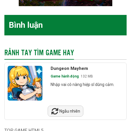
Bình luận
RẢNH TAY TÌM GAME HAY
Dungeon Mayhem
Game hành động
132 MB
Nhập vai cô nàng hiệp sĩ dũng cảm.
Ngẫu nhiên
TOP GAME HTML5