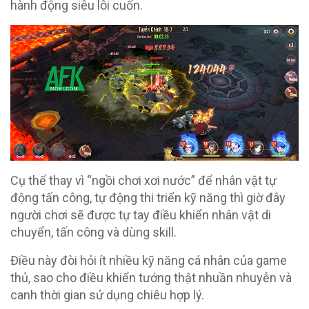
hành động siêu lôi cuốn.
Cụ thể thay vì “ngồi chơi xơi nước” để nhân vật tự
động tấn công, tự động thi triển kỹ năng thì giờ đây
người chơi sẽ được tự tay điều khiển nhân vật di
chuyển, tấn công và dùng skill.
Điều này đòi hỏi ít nhiều kỹ năng cá nhân của game
thủ, sao cho điều khiển tướng thật nhuần nhuyễn và
canh thời gian sử dụng chiêu hợp lý.