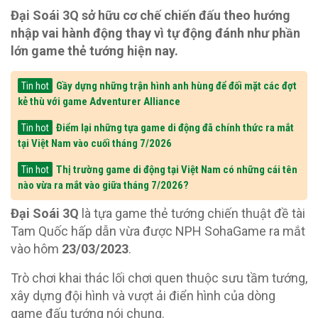
Đại Soái 3Q sở hữu cơ chế chiến đấu theo hướng
nhập vai hành động thay vì tự động đánh như phần
lớn game thẻ tướng hiện nay.
Gầy dựng những trận hình anh hùng để đối mặt các đợt
Tin hot
kẻ thù với game Adventurer Alliance
Điểm lại những tựa game di động đã chính thức ra mắt
Tin hot
tại Việt Nam vào cuối tháng 7/2026
Thị trường game di động tại Việt Nam có những cái tên
Tin hot
nào vừa ra mắt vào giữa tháng 7/2026?
Đại Soái 3Q
là tựa game thẻ tướng chiến thuật đề tài
Tam Quốc hấp dẫn vừa được NPH SohaGame ra mắt
vào hôm
23/03/2023
.
Trò chơi khai thác lối chơi quen thuộc sưu tầm tướng,
xây dựng đội hình và vượt ải điển hình của dòng
game đấu tướng nói chung.