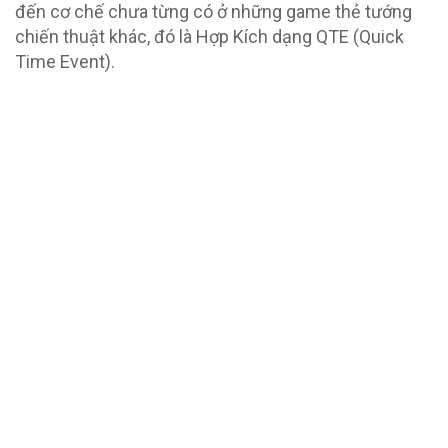
đến cơ chế chưa từng có ở những game thẻ tướng
chiến thuật khác, đó là Hợp Kích dạng QTE (Quick
Time Event).