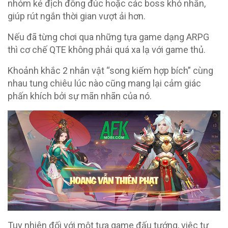
nhóm kẻ địch đông đúc hoặc các boss khó nhằn,
giúp rút ngắn thời gian vượt ải hơn.
Nếu đã từng chơi qua những tựa game dạng ARPG
thì cơ chế QTE không phải quá xa lạ với game thủ.
Khoảnh khắc 2 nhân vật “song kiếm hợp bích” cùng
nhau tung chiêu lúc nào cũng mang lại cảm giác
phấn khích bởi sự mãn nhãn của nó.
Tuy nhiên đối với một tựa game đấu tướng, việc tự