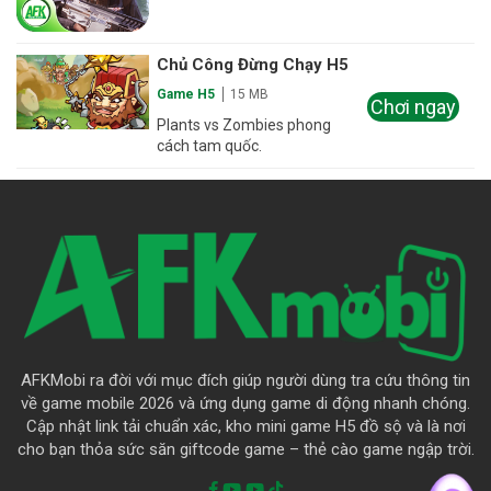
Chủ Công Đừng Chạy H5
Game H5
15 MB
Chơi ngay
Plants vs Zombies phong
cách tam quốc.
AFKMobi ra đời với mục đích giúp người dùng tra cứu thông tin
về game mobile 2026 và ứng dụng game di động nhanh chóng.
Cập nhật link tải chuẩn xác, kho mini game H5 đồ sộ và là nơi
cho bạn thỏa sức săn giftcode game – thẻ cào game ngập trời.