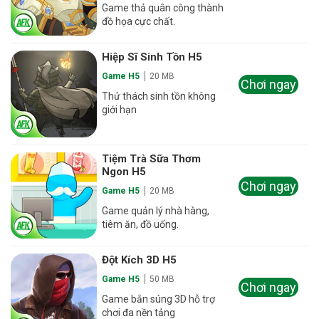
Game thả quân công thành
đồ họa cực chất.
Hiệp Sĩ Sinh Tồn H5
Game H5
20 MB
Chơi ngay
Thử thách sinh tồn không
giới hạn
Tiệm Trà Sữa Thơm
Ngon H5
Chơi ngay
Game H5
20 MB
Game quản lý nhà hàng,
tiêm ăn, đồ uống.
Đột Kích 3D H5
Game H5
50 MB
Chơi ngay
Game bắn súng 3D hỗ trợ
chơi đa nền tảng