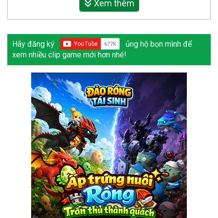
Xem thêm
Hãy đăng ký
ủng hộ bọn mình để
xem nhiều clip game mới hơn nhé!