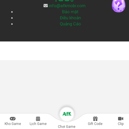
info@afkmobi.com
Bảo mật
Điều khoản
Quảng Cáo
Kho Game
Lịch Game
Gift Code
Clip
Chơi Game