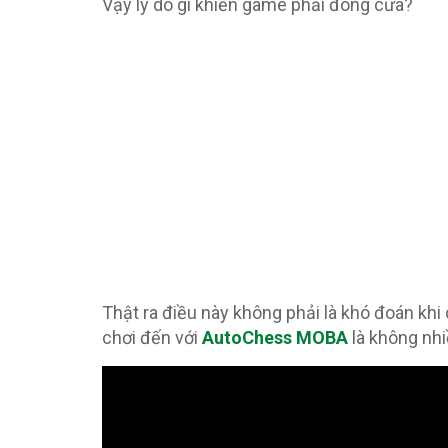
Vậy lý do gì khiến game phải đóng cửa?
Thật ra điều này không phải là khó đoán khi
chơi đến với
AutoChess MOBA
là không nhi