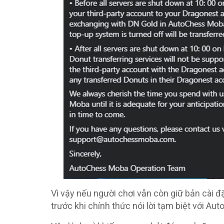
Vì vậy nếu người chơi vẫn còn giữ bản cài đặ
trước khi chính thức nói lời tạm biệt với A