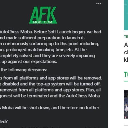
TI
A
c
k
T