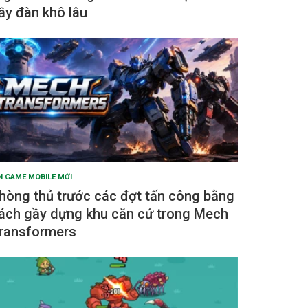
ầy đàn khô lâu
N GAME MOBILE MỚI
hòng thủ trước các đợt tấn công bằng
ách gầy dựng khu căn cứ trong Mech
ransformers