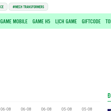
NCE
MECH TRANSFORMERS
GAME MOBILE
GAME H5
LỊCH GAME
GIFTCODE
TO
Đ
06-08
06-08
06-08
05-08
05-08