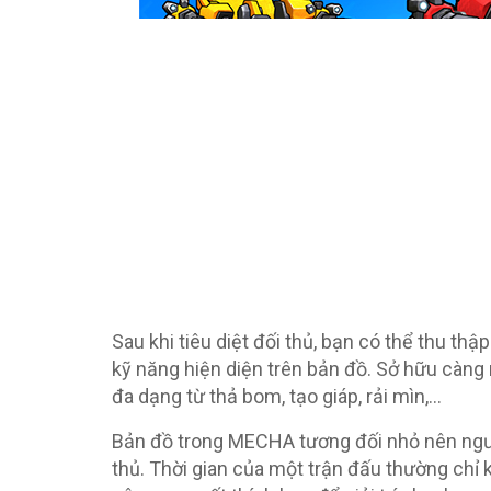
Sau khi tiêu diệt đối thủ, bạn có thể thu th
kỹ năng hiện diện trên bản đồ. Sở hữu càng n
đa dạng từ thả bom, tạo giáp, rải mìn,…
Bản đồ trong MECHA tương đối nhỏ nên người
thủ. Thời gian của một trận đấu thường chỉ 