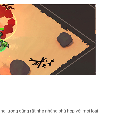
ng lượng cũng rất nhẹ nhàng phù hợp với mọi loại