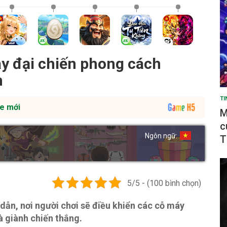
 đại chiến phong cách
n
TI
e mới
M
c
Ngôn ngữ:
T
5/5 - (100 bình chọn)
dẫn, nơi người chơi sẽ điều khiển các cỗ máy
à giành chiến thắng.