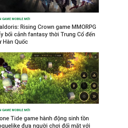
N GAME MOBILE MỚI
aldoris: Rising Crown game MMORPG
ấy bối cảnh fantasy thời Trung Cổ đến
ừ Hàn Quốc
N GAME MOBILE MỚI
one Tide game hành động sinh tồn
oguelike đưa người chơi đối mặt với