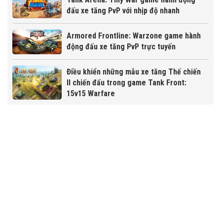
đấu xe tăng PvP với nhịp độ nhanh
Armored Frontline: Warzone game hành
động đấu xe tăng PvP trực tuyến
Điều khiển những mẫu xe tăng Thế chiến
II chiến đấu trong game Tank Front:
15v15 Warfare