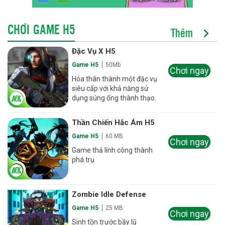
CHƠI GAME H5
Thêm
Đặc Vụ X H5
Game H5
50Mb
Chơi ngay
Hóa thân thành một đặc vụ
siêu cấp với khả năng sử
dụng súng ống thành thạo.
Thần Chiến Hắc Ám H5
Game H5
60 MB
Chơi ngay
Game thả lính công thành
phá trụ
Zombie Idle Defense
Game H5
25 MB
Chơi ngay
Sinh tồn trước bầy lũ