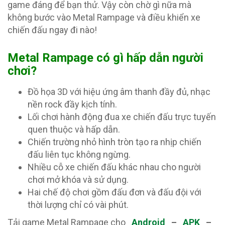
game đáng để bạn thử. Vậy còn chờ gì nữa mà
không bước vào Metal Rampage và điều khiển xe
chiến đấu ngay đi nào!
Metal Rampage có gì hấp dẫn người
chơi?
Đồ họa 3D với hiệu ứng âm thanh đầy đủ, nhạc
nền rock đầy kịch tính.
Lối chơi hành động đua xe chiến đấu trực tuyến
quen thuộc và hấp dẫn.
Chiến trường nhỏ hình tròn tạo ra nhịp chiến
đấu liên tục không ngừng.
Nhiều cỗ xe chiến đấu khác nhau cho người
chơi mở khóa và sử dụng.
Hai chế độ chơi gồm đấu đơn và đấu đội với
thời lượng chỉ có vài phút.
Tải game Metal Rampage cho
Android
–
APK
–