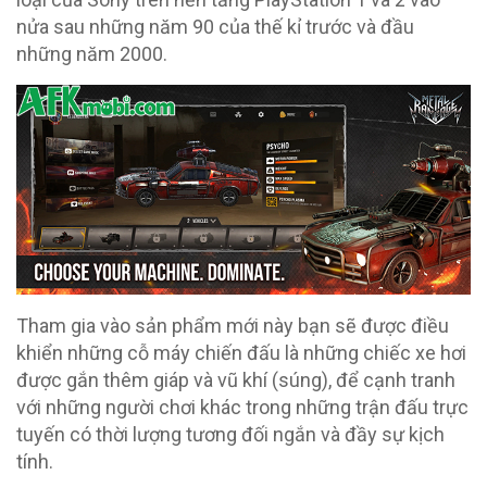
nửa sau những năm 90 của thế kỉ trước và đầu
những năm 2000.
Tham gia vào sản phẩm mới này bạn sẽ được điều
khiển những cỗ máy chiến đấu là những chiếc xe hơi
được gắn thêm giáp và vũ khí (súng), để cạnh tranh
với những người chơi khác trong những trận đấu trực
tuyến có thời lượng tương đối ngắn và đầy sự kịch
tính.