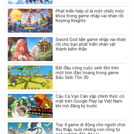
Phát triển hiệp sĩ là một chiếc móc
khóa trong game nhập vai nhàn rỗi
Keyring Knights
Sword God Idle game nhập vai nhàn
rỗi cho bạn phát triển nhân vật
thành kiếm thần
Bắt đầu công cuộc sinh tồn trên
một hòn đảo hoang trong game
Đảo Sinh Tồn 3D
Câu Cá Vạn Cân sắp chính thức có
mặt trên Google Play tại Việt Nam
khi mở đăng ký trước
Top 4 game di động cho người chơi
thu thập, nuôi những con rồng từ