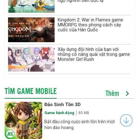
ngộ nghĩnh đến độc lạ
Kingdom 2: War in Flames game
MMORPG theo phong cách cày
cuốc của Hàn Quốc
Xây dựng đội hình của bạn với
những cô nàng quái vật trong game
Monster Girl Rush
TÌM GAME MOBILE
Thêm
Đảo Sinh Tồn 3D
Game hành động
85 MB
Bắt đầu công cuộc sinh tồn trên một
hòn đảo hoang.