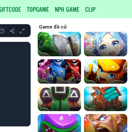
GIFTCODE
TOPGAME
NPH GAME
CLIP
Game đề cử