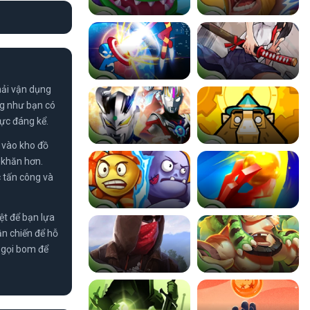
hải vận dụng
ng như bạn có
ực đáng kể.
 vào kho đồ
 khăn hơn.
 tấn công và
ệt để bạn lựa
ận chiến để hỗ
 gọi bom để