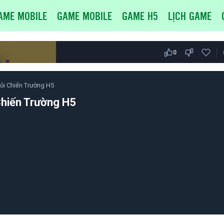
AME MOBILE
GAME MOBILE
GAME H5
LỊCH GAME
0
ỏi Chiến Trường H5
Chiến Trường H5
rường H5