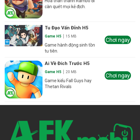
Hóa thân thành Rambo đi
càn quét mọi kẻ địch.
Tu Đạo Vấn Đỉnh H5
Game H5
15 MB
Chơi ngay
Game hành động sinh tồn
tu tiên.
Ai Về Đích Trước H5
Game H5
20 MB
Chơi ngay
Game kiểu Fall Guys hay
Thetan Rivals