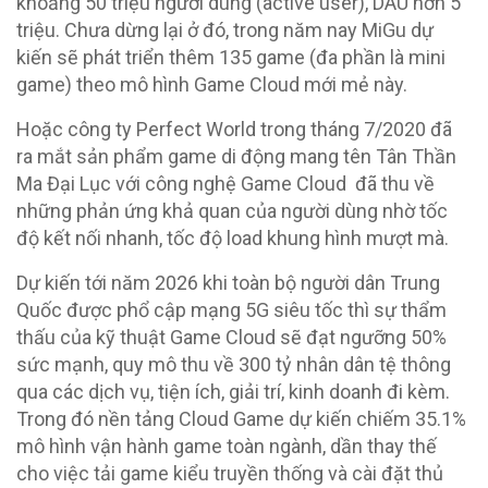
khoảng 50 triệu người dùng (active user), DAU hơn 5
triệu. Chưa dừng lại ở đó, trong năm nay MiGu dự
kiến sẽ phát triển thêm 135 game (đa phần là mini
game) theo mô hình Game Cloud mới mẻ này.
Hoặc công ty Perfect World trong tháng 7/2020 đã
ra mắt sản phẩm game di động mang tên Tân Thần
Ma Đại Lục với công nghệ Game Cloud đã thu về
những phản ứng khả quan của người dùng nhờ tốc
độ kết nối nhanh, tốc độ load khung hình mượt mà.
Dự kiến tới năm 2026 khi toàn bộ người dân Trung
Quốc được phổ cập mạng 5G siêu tốc thì sự thẩm
thấu của kỹ thuật Game Cloud sẽ đạt ngưỡng 50%
sức mạnh, quy mô thu về 300 tỷ nhân dân tệ thông
qua các dịch vụ, tiện ích, giải trí, kinh doanh đi kèm.
Trong đó nền tảng Cloud Game dự kiến chiếm 35.1%
mô hình vận hành game toàn ngành, dần thay thế
cho việc tải game kiểu truyền thống và cài đặt thủ