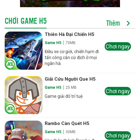
CHƠI GAME H5
Thêm
Thiên Hà Đại Chiến H5
Game H5
70MB
Chơi ngay
Điều xe cơ giới, chiến hạm đi
tấn công cắn cứ địch ở mọi
ngân hà.
Giải Cứu Người Que H5
Game H5
25 MB
Chơi ngay
Game giải đố trí tuệ
Rambo Càn Quét H5
Game H5
30MB
Chơi ngay