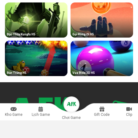
Bậc Thầy Kungfu H5
Gọi Rồng Ơi H5
Bắn Trứng H5
Vua Bida 3D H5
Kho Game
Lịch Game
Gift Code
Clip
Chơi Game