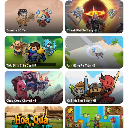
Zombie Bỏ Túi
Thành Phố Xe Tăng H5
Tiểu Binh Siêu Cấp H5
Anh Hùng Ra Trận H5
Chúa Công Chạy Đi H5
Kỳ Binh Thủ Thành H5