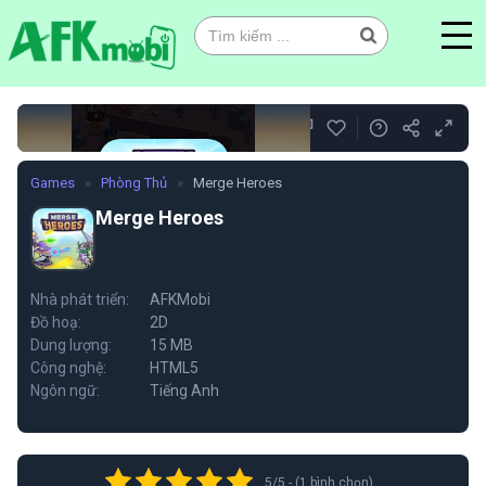
0
Games
»
Phòng Thủ
»
Merge Heroes
Merge Heroes
Merge Heroes
Nhà phát triển:
AFKMobi
Đồ hoạ:
2D
Chơi ngay
Dung lượng:
15 MB
Công nghệ:
HTML5
Ngôn ngữ:
Tiếng Anh
5/5 - (1 bình chọn)