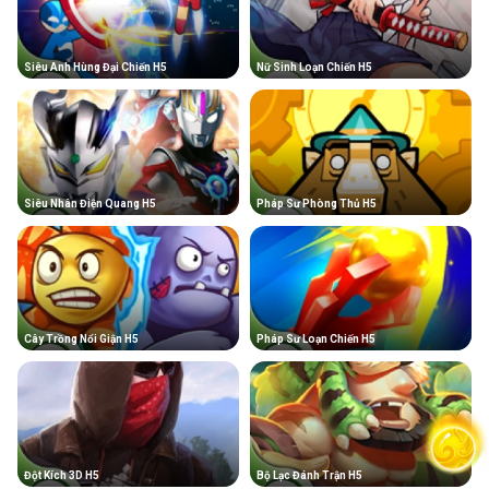
Siêu Anh Hùng Đại Chiến H5
Nữ Sinh Loạn Chiến H5
Siêu Nhân Điện Quang H5
Pháp Sư Phòng Thủ H5
Cây Trồng Nổi Giận H5
Pháp Sư Loạn Chiến H5
Đột Kích 3D H5
Bộ Lạc Đánh Trận H5