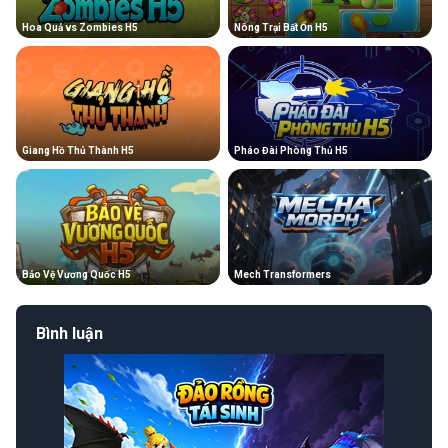
Hoa Quả vs Zombies H5
Nông Trại Bất Ổn H5
Giang Hồ Thủ Thành H5
Pháo Đài Phòng Thủ H5
Bảo Vệ Vương Quốc H5
Mech Transformers
Bình luận