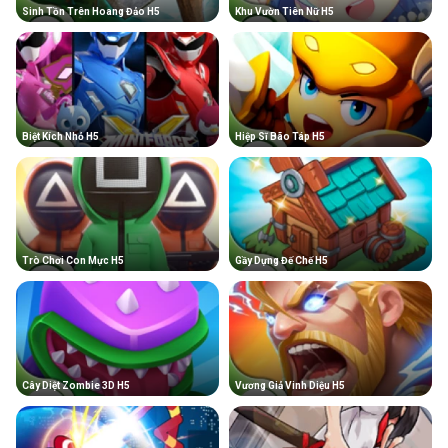
Sinh Tồn Trên Hoang Đảo H5
Khu Vườn Tiên Nữ H5
Biệt Kích Nhỏ H5
Hiệp Sĩ Bão Táp H5
Trò Chơi Con Mực H5
Gầy Dựng Đế Chế H5
Cây Diệt Zombie 3D H5
Vương Giả Vinh Diệu H5