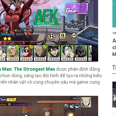
TI
A
c
k
T
 Man: The Strongest Man
được phân định đẳng
 chọn dùng, sáng tạo đội hình để tạo ra những kiểu
 triển nhân vật vô cùng chuyên sâu mà game cung