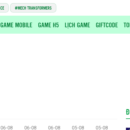
NCE
MECH TRANSFORMERS
GAME MOBILE
GAME H5
LỊCH GAME
GIFTCODE
TO
Đ
06-08
06-08
06-08
05-08
05-08