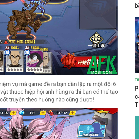
b
TI
hiệm vụ mà game đề ra bạn cần lập ra một đội 6
P
vật thuộc hiệp hội anh hùng ra thì bạn có thể tạo
c
 cốt truyện theo hướng nào cũng được!
T