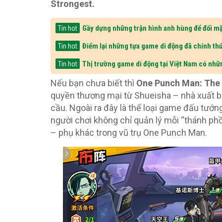
Strongest.
Gầy dựng những trận hình anh hùng để đối mặ
Tin hot
Điểm lại những tựa game di động đã chính thứ
Tin hot
Thị trường game di động tại Việt Nam có nhữ
Tin hot
Nếu bạn chưa biết thì
One Punch Man: The
quyền thương mại từ Shueisha – nhà xuất 
cầu. Ngoài ra đây là thể loại game đấu tướn
người chơi không chỉ quản lý mỗi “thánh ph
– phụ khác trong vũ trụ One Punch Man.