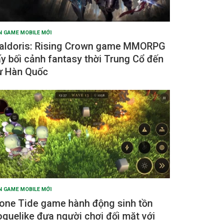
N GAME MOBILE MỚI
aldoris: Rising Crown game MMORPG
ấy bối cảnh fantasy thời Trung Cổ đến
ừ Hàn Quốc
N GAME MOBILE MỚI
one Tide game hành động sinh tồn
oguelike đưa người chơi đối mặt với