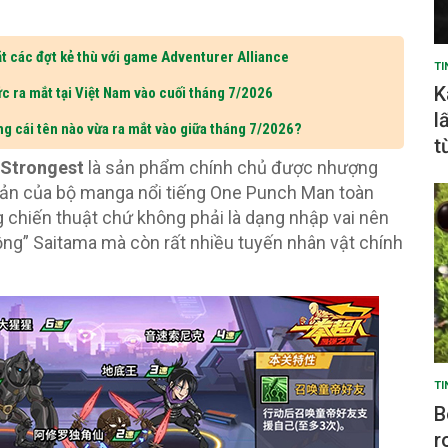
t các đợt kẻ thù với game Adventurer Alliance
TI
K
c ra mắt tại Việt Nam vào cuối tháng 7/2026
l
ng cái tên nào vừa ra mắt vào giữa tháng 7/2026?
t
 Strongest
là sản phẩm chính chủ được nhượng
bản của bộ manga nổi tiếng One Punch Man toàn
g chiến thuật chứ không phải là dạng nhập vai nên
ồng” Saitama mà còn rất nhiều tuyến nhân vật chính
TI
B
r