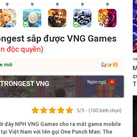
ongest sắp được VNG Games
in độc quyền)
TI
e mới
M
c
Ngôn ngữ:
STRONGEST VNG
T
5/5 - (100 bình chọn)
 tới đây NPH VNG Games cho ra mắt game mobile
tại Việt Nam với tên gọi One Punch Man: The