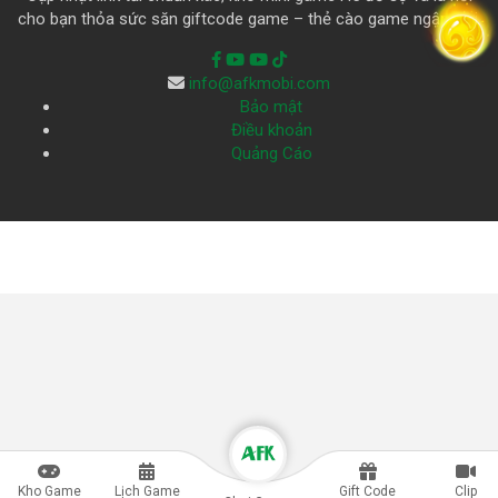
cho bạn thỏa sức săn giftcode game – thẻ cào game ngập trời.
info@afkmobi.com
Bảo mật
Điều khoản
Quảng Cáo
Kho Game
Lịch Game
Gift Code
Clip