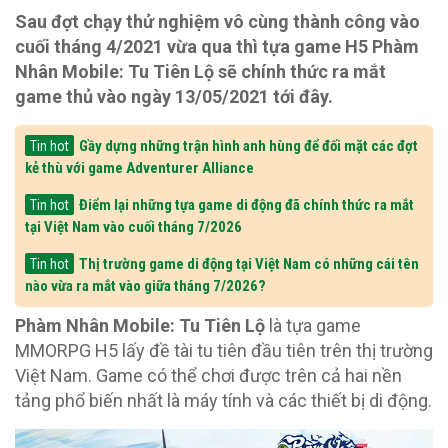
Sau đợt chạy thử nghiệm vô cùng thành công vào
cuối tháng 4/2021 vừa qua thì tựa game H5 Phàm
Nhân Mobile: Tu Tiên Lộ sẽ chính thức ra mắt
game thủ vào ngày 13/05/2021 tới đây.
Gầy dựng những trận hình anh hùng để đối mặt các đợt
Tin hot
kẻ thù với game Adventurer Alliance
Điểm lại những tựa game di động đã chính thức ra mắt
Tin hot
tại Việt Nam vào cuối tháng 7/2026
Thị trường game di động tại Việt Nam có những cái tên
Tin hot
nào vừa ra mắt vào giữa tháng 7/2026?
Phàm Nhân Mobile: Tu Tiên Lộ
là tựa game
MMORPG H5 lấy đề tài tu tiên đầu tiên trên thị trường
Việt Nam. Game có thể chơi được trên cả hai nền
tảng phổ biến nhất là máy tính và các thiết bị di động.