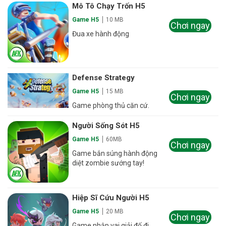
Mô Tô Chạy Trốn H5
Game H5
10 MB
Chơi ngay
Đua xe hành động
Defense Strategy
Game H5
15 MB
Chơi ngay
Game phòng thủ căn cứ.
Người Sống Sót H5
Game H5
60MB
Chơi ngay
Game bắn súng hành động
diệt zombie sướng tay!
Hiệp Sĩ Cứu Người H5
Game H5
20 MB
Chơi ngay
Game nhập vai giải đố đi