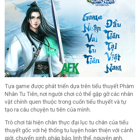
Tựa game được phát triển dựa trên tiểu thuyết Phàm
Nhân Tu Tiên, nơi người chơi có thể gặp gỡ các nhân
vật chính quen thuộc trong cuốn tiểu thuyết và tự
tạo ra câu chuyện tu tiên của mình.
Trò chơi tái hiện chân thực đại lục tu chân của tiểu
thuyết gốc với hệ thống tu luyện hoàn thiện với cảnh
giới, chuyển sinh, pháp bảo, linh thể, nguyên anh,