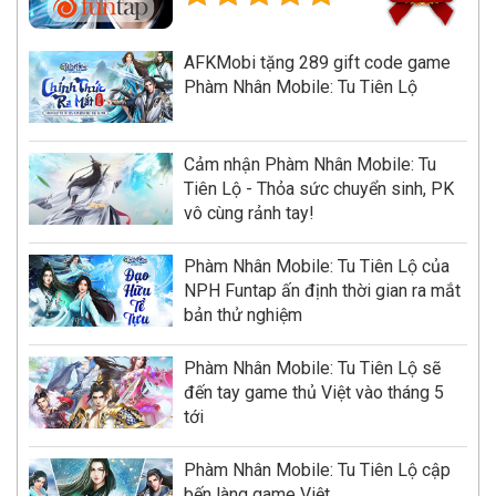
AFKMobi tặng 289 gift code game
Phàm Nhân Mobile: Tu Tiên Lộ
Cảm nhận Phàm Nhân Mobile: Tu
Tiên Lộ - Thỏa sức chuyển sinh, PK
vô cùng rảnh tay!
Phàm Nhân Mobile: Tu Tiên Lộ của
NPH Funtap ấn định thời gian ra mắt
bản thử nghiệm
Phàm Nhân Mobile: Tu Tiên Lộ sẽ
đến tay game thủ Việt vào tháng 5
tới
Phàm Nhân Mobile: Tu Tiên Lộ cập
bến làng game Việt