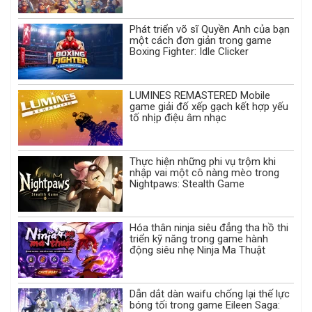
Phát triển võ sĩ Quyền Anh của bạn
một cách đơn giản trong game
Boxing Fighter: Idle Clicker
LUMINES REMASTERED Mobile
game giải đố xếp gạch kết hợp yếu
tố nhịp điệu âm nhạc
Thực hiện những phi vụ trộm khi
nhập vai một cô nàng mèo trong
Nightpaws: Stealth Game
Hóa thân ninja siêu đẳng tha hồ thi
triển kỹ năng trong game hành
động siêu nhẹ Ninja Ma Thuật
Dẫn dắt dàn waifu chống lại thế lực
bóng tối trong game Eileen Saga: