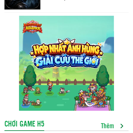
CHƠI GAME H5
Thêm