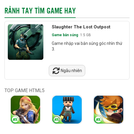
RẢNH TAY TÌM GAME HAY
Slaughter The Lost Outpost
Game bắn súng
1.5 GB
Game nhập vai bắn súng góc nhìn thứ
3.
Ngẫu nhiên
TOP GAME HTML5