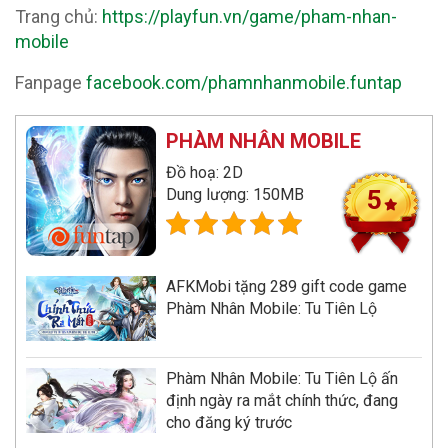
Trang chủ:
https://playfun.vn/game/pham-nhan-
mobile
Fanpage
facebook.com/phamnhanmobile.funtap
PHÀM NHÂN MOBILE
Đồ hoạ: 2D
Dung lượng: 150MB
5
AFKMobi tặng 289 gift code game
Phàm Nhân Mobile: Tu Tiên Lộ
Phàm Nhân Mobile: Tu Tiên Lộ ấn
định ngày ra mắt chính thức, đang
cho đăng ký trước