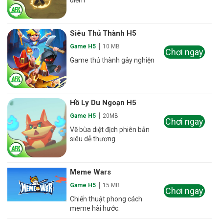
Siêu Thủ Thành H5
Game H5
10 MB
Chơi ngay
Game thủ thành gây nghiện
Hồ Ly Du Ngoạn H5
Game H5
20MB
Chơi ngay
Vẽ bùa diệt địch phiên bản
siêu dễ thương.
Meme Wars
Game H5
15 MB
Chơi ngay
Chiến thuật phong cách
meme hài hước.