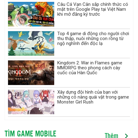
Câu Cá Vạn Cân sắp chính thức có
mặt trên Google Play tại Việt Nam
khi mở đăng ký trước
Top 4 game di động cho người chơi
thu thập, nuôi những con rồng từ
ngộ nghĩnh đến độc lạ
Kingdom 2: War in Flames game
MMORPG theo phong cách cày
cuốc của Hàn Quốc
Xây dựng đội hình của bạn với
những cô nàng quái vật trong game
Monster Girl Rush
TÌM GAME MOBILE
Thêm