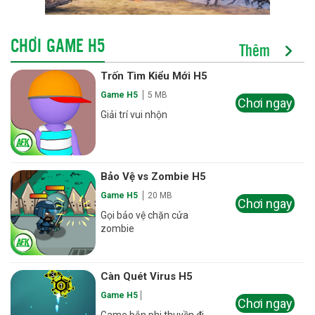
CHƠI GAME H5
Thêm
Trốn Tìm Kiểu Mới H5
Game H5
5 MB
Chơi ngay
Giải trí vui nhộn
Bảo Vệ vs Zombie H5
Game H5
20 MB
Chơi ngay
Gọi bảo vệ chặn cửa
zombie
Càn Quét Virus H5
Game H5
Chơi ngay
Game bắn phi thuyền đi