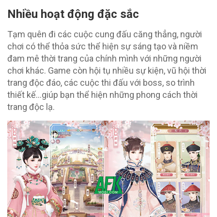
Nhiều hoạt động đặc sắc
Tạm quên đi các cuộc cung đấu căng thẳng, người
chơi có thể thỏa sức thể hiện sự sáng tạo và niềm
đam mê thời trang của chính mình với những người
chơi khác. Game còn hội tụ nhiều sự kiện, vũ hội thời
trang độc đáo, các cuộc thi đấu với boss, so trình
thiết kế…giúp bạn thể hiện những phong cách thời
trang độc lạ.