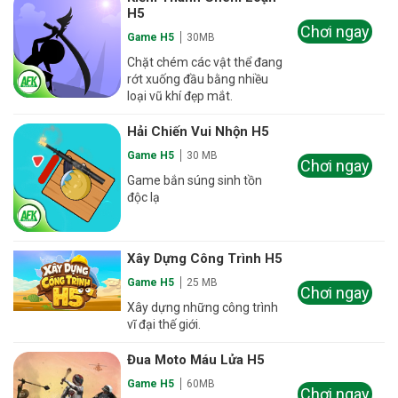
H5
Chơi ngay
Game H5
30MB
Chặt chém các vật thể đang
rớt xuống đầu bằng nhiều
loại vũ khí đẹp mắt.
Hải Chiến Vui Nhộn H5
Game H5
30 MB
Chơi ngay
Game bắn súng sinh tồn
độc lạ
Xây Dựng Công Trình H5
Game H5
25 MB
Chơi ngay
Xây dựng những công trình
vĩ đại thế giới.
Đua Moto Máu Lửa H5
Game H5
60MB
Chơi ngay