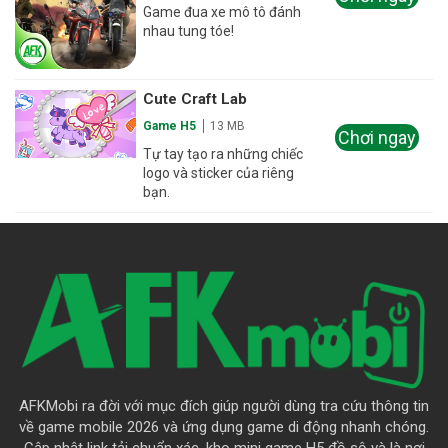
Game đua xe mô tô đánh
nhau tung tóe!
Cute Craft Lab
Game H5
13 MB
Chơi ngay
Tự tay tạo ra những chiếc
logo và sticker của riêng
bạn.
AFKMobi ra đời với mục đích giúp người dùng tra cứu thông tin
về game mobile 2026 và ứng dụng game di động nhanh chóng.
Cập nhật link tải chuẩn xác, kho mini game H5 đồ sộ và là nơi