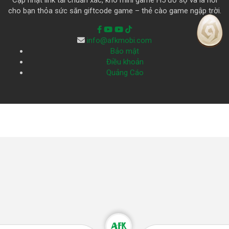
cho bạn thỏa sức săn giftcode game – thẻ cào game ngập trời.
info@afkmobi.com
Bảo mật
Điều khoản
Quảng Cáo