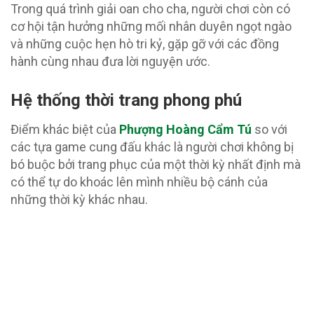
Trong quá trình giải oan cho cha, người chơi còn có
cơ hội tận hưởng những mối nhân duyên ngọt ngào
và những cuộc hẹn hò tri kỷ, gặp gỡ với các đồng
hành cùng nhau đưa lời nguyện ước.
Hệ thống thời trang phong phú
Điểm khác biệt của
Phượng Hoàng Cẩm Tú
so với
các tựa game cung đấu khác là người chơi không bị
bó buộc bởi trang phục của một thời kỳ nhất định mà
có thể tự do khoác lên mình nhiều bộ cánh của
những thời kỳ khác nhau.