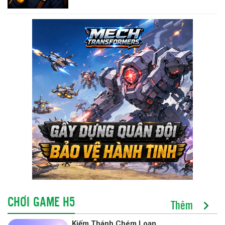
CHƠI GAME H5
Thêm
Kiếm Thánh Chém Loạn