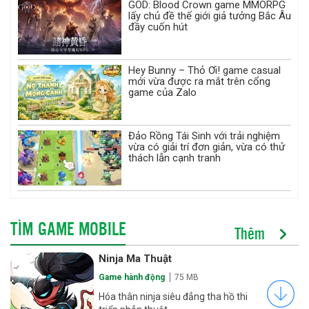
GOD: Blood Crown game MMORPG
lấy chủ đề thế giới giả tưởng Bắc Âu
đầy cuốn hút
Hey Bunny – Thỏ Ơi! game casual
mới vừa được ra mắt trên cổng
game của Zalo
Đảo Rồng Tái Sinh với trải nghiệm
vừa có giải trí đơn giản, vừa có thử
thách lẫn cạnh tranh
TÌM GAME MOBILE
Thêm
Ninja Ma Thuật
Game hành động
75 MB
Hóa thân ninja siêu đẳng tha hồ thi