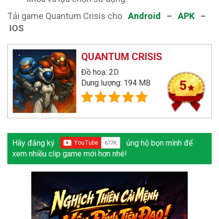
Tải game Quantum Crisis cho
Android
–
APK
–
IOS
QUANTUM CRISIS
Đồ hoạ: 2D
Dung lượng: 194 MB
5
Hãy đăng ký
ủng hộ bọn mình để
xem nhiều clip game mới hơn nhé!