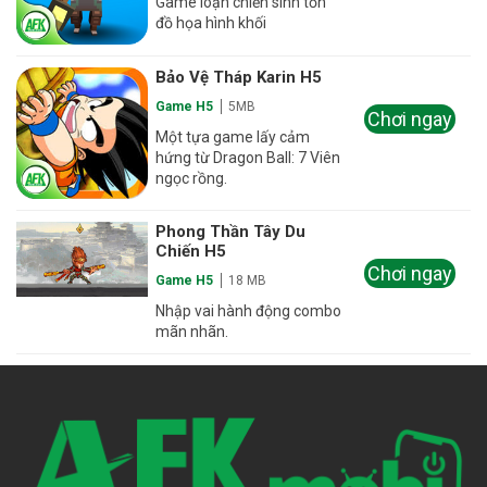
Game loạn chiến sinh tồn
đồ họa hình khối
Bảo Vệ Tháp Karin H5
Game H5
5MB
Chơi ngay
Một tựa game lấy cảm
hứng từ Dragon Ball: 7 Viên
ngọc rồng.
Phong Thần Tây Du
Chiến H5
Chơi ngay
Game H5
18 MB
Nhập vai hành động combo
mãn nhãn.