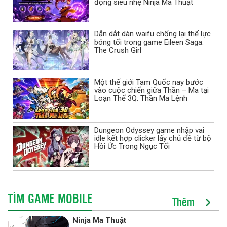
động siêu nhẹ Ninja Ma Thuật
Dẫn dắt dàn waifu chống lại thế lực
bóng tối trong game Eileen Saga:
The Crush Girl
Một thế giới Tam Quốc nay bước
vào cuộc chiến giữa Thần – Ma tại
Loạn Thế 3Q: Thần Ma Lệnh
Dungeon Odyssey game nhập vai
idle kết hợp clicker lấy chủ đề từ bộ
Hồi Ức Trong Ngục Tối
TÌM GAME MOBILE
Thêm
Ninja Ma Thuật