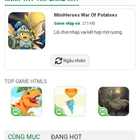
MiniHeroes War Of Potatoes
Game nhập vai
273 MB
Lối chơi nhập vai kết hợp mở rương.
Ngẫu nhiên
TOP GAME HTML5
CÙNG MỤC
ĐANG HOT