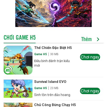
CHƠI GAME H5
Thêm
Thế Chiến Đặc Biệt H5
Game H5
30 MB
Chơi ngay
Điều binh đánh trận kiểu
mới
Survival Island EVO
Game H5
23 MB
Chơi ngay
Sinh tồn trên đảo hoang.
Chủ Công Đừng Chạy H5