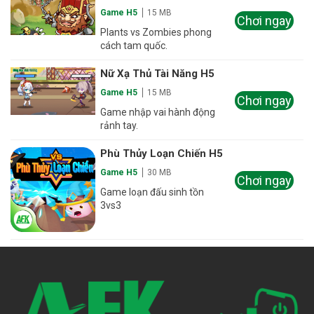
Game H5
15 MB
Chơi ngay
Plants vs Zombies phong
cách tam quốc.
Nữ Xạ Thủ Tài Năng H5
Game H5
15 MB
Chơi ngay
Game nhập vai hành động
rảnh tay.
Phù Thủy Loạn Chiến H5
Game H5
30 MB
Chơi ngay
Game loạn đấu sinh tồn
3vs3