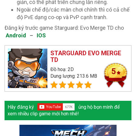
giản, có thể phát triển chung lẫn riêng.
Ngoài chế độ/các màn chơi chính thì có cả chế
độ PvE dạng co-op và PvP cạnh tranh.
Đăng ký trước game Starguard: Evo Merge TD cho
Android
–
IOS
STARGUARD EVO MERGE
TD
Đồ hoạ: 2D
5
Dung lượng: 213.6 MB
Hãy đăng ký
ủng hộ bọn mình để
xem nhiều clip game mới hơn nhé!