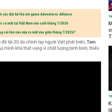
t các đợt kẻ thù với game Adventurer Alliance
TI
M
c ra mắt tại Việt Nam vào cuối tháng 7/2026
c
ng cái tên nào vừa ra mắt vào giữa tháng 7/2026?
T
 tài 3Q do chính tay người Việt phát triển,
Tam
i mình khá thất vọng vì chất lượng bình bình, thiếu
TI
K
l