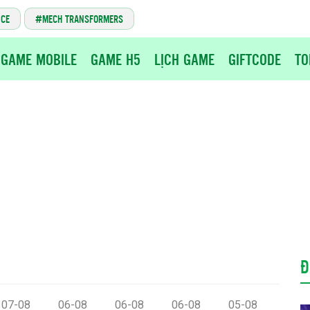
NCE
MECH TRANSFORMERS
GAME MOBILE
GAME H5
LỊCH GAME
GIFTCODE
TO
Đ
07-08
06-08
06-08
06-08
05-08