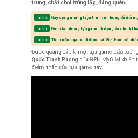
trung, chất chơi trùng lặp, đáng quên.
Gầy dựng những trận hình anh hùng để đối mặ
Tin hot
Điểm lại những tựa game di động đã chính thứ
Tin hot
Thị trường game di động tại Việt Nam có nhữ
Tin hot
Được quảng cáo là một tựa game đấu tướng đề
Quốc Tranh Phong
của NPH MyG lại khiến tụ
điểm nhấn của tựa game này.