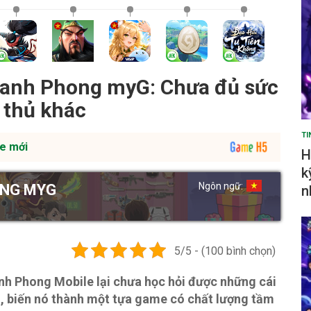
ranh Phong myG: Chưa đủ sức
 thủ khác
TI
e mới
H
k
Ngôn ngữ:
ONG MYG
n
5/5 - (100 bình chọn)
h Phong Mobile lại chưa học hỏi được những cái
n, biến nó thành một tựa game có chất lượng tầm