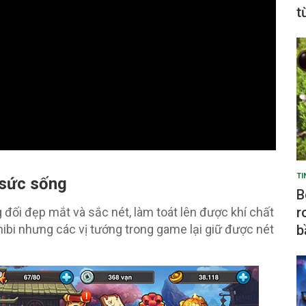
t
TI
 sức sống
B
r
i đẹp mắt và sắc nét, làm toát lên được khí chất
 chibi nhưng các vị tướng trong game lại giữ được nét
b