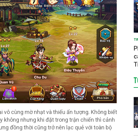
TI
P
c
T
T
lại vô cùng mờ nhạt và thiếu ấn tượng. Không biết
ay không nhưng khi đặt trong trận chiến thì cảnh
ưng đồng thời cũng trở nên lạc quẻ với toàn bộ