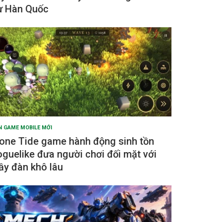
ừ Hàn Quốc
N GAME MOBILE MỚI
one Tide game hành động sinh tồn
oguelike đưa người chơi đối mặt với
ầy đàn khô lâu