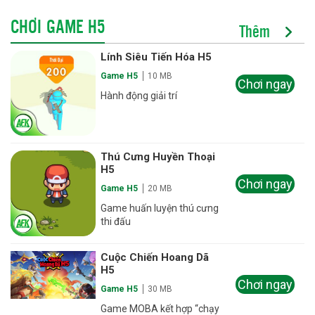
CHƠI GAME H5
Thêm
Lính Siêu Tiến Hóa H5
Game H5
10 MB
Chơi ngay
Hành động giải trí
Thú Cưng Huyền Thoại
H5
Chơi ngay
Game H5
20 MB
Game huấn luyện thú cưng
thi đấu
Cuộc Chiến Hoang Dã
H5
Chơi ngay
Game H5
30 MB
Game MOBA kết hợp “chạy