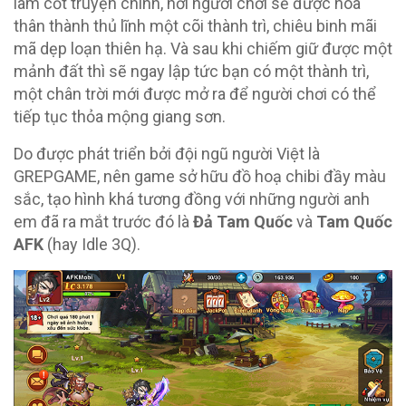
làm cốt truyện chính, nơi người chơi sẽ được hóa
thân thành thủ lĩnh một cõi thành trì, chiêu binh mãi
mã dẹp loạn thiên hạ. Và sau khi chiếm giữ được một
mảnh đất thì sẽ ngay lập tức bạn có một thành trì,
một chân trời mới được mở ra để người chơi có thể
tiếp tục thỏa mộng giang sơn.
Do được phát triển bởi đội ngũ người Việt là
GREPGAME, nên game sở hữu đồ hoạ chibi đầy màu
sắc, tạo hình khá tương đồng với những người anh
em đã ra mắt trước đó là
Đả Tam Quốc
và
Tam Quốc
AFK
(hay Idle 3Q).