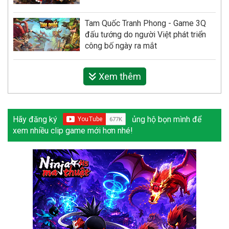
Tam Quốc Tranh Phong - Game 3Q
đấu tướng do người Việt phát triển
công bố ngày ra mắt
Xem thêm
Hãy đăng ký
ủng hộ bọn mình để
xem nhiều clip game mới hơn nhé!