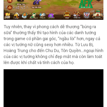
Tuy nhiên, thay vì phong cách dễ thương “búng ra
sữa” thường thấy thì tạo hình của các danh tướng
trong game có phần gai góc, “ngầu lòi” hơn, ngay cả
các vị tướng nữ cũng sexy hơn nhiều. Từ Lưu Bị,
Hoàng Trung cho đến Chu Du, Tôn Quyền…ngoại hình
của các vị tướng không chỉ đẹp mắt mà còn làm toát
lên được khí chất và tính cách của họ.