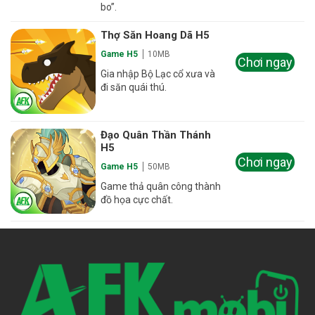
bo”.
Thợ Săn Hoang Dã H5
Game H5
10MB
Chơi ngay
Gia nhập Bộ Lạc cổ xưa và
đi săn quái thú.
Đạo Quân Thần Thánh
H5
Chơi ngay
Game H5
50MB
Game thả quân công thành
đồ họa cực chất.