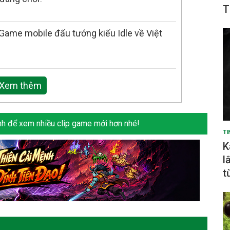
T
ame mobile đấu tướng kiểu Idle về Việt
Xem thêm
h để xem nhiều clip game mới hơn nhé!
TI
K
l
t