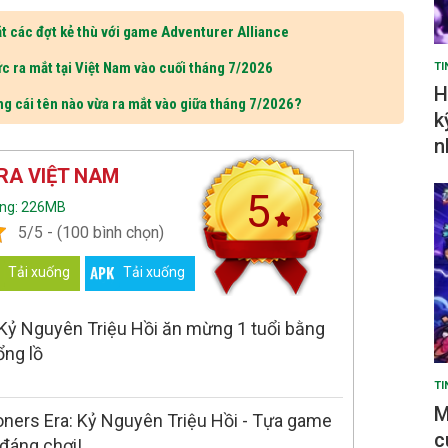
t các đợt kẻ thù với game Adventurer Alliance
c ra mắt tại Việt Nam vào cuối tháng 7/2026
TI
H
ng cái tên nào vừa ra mắt vào giữa tháng 7/2026?
k
n
A VIỆT NAM
5
ợng: 226MB
5/5 - (100 bình chọn)
Tải xuống
Tải xuống
Kỷ Nguyên Triệu Hồi ăn mừng 1 tuổi bằng
ổng lồ
TI
M
rs Era: Kỷ Nguyên Triệu Hồi - Tựa game
c
 đáng chơi!