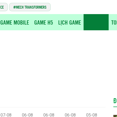
NCE
MECH TRANSFORMERS
GAME MOBILE
GAME H5
LỊCH GAME
GIFTCODE
TO
Đ
07-08
06-08
06-08
06-08
05-08