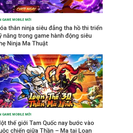
N GAME MOBILE MỚI
óa thân ninja siêu đẳng tha hồ thi triển
ỹ năng trong game hành động siêu
hẹ Ninja Ma Thuật
N GAME MOBILE MỚI
ột thế giới Tam Quốc nay bước vào
uộc chiến giữa Thần – Ma tại Loạn