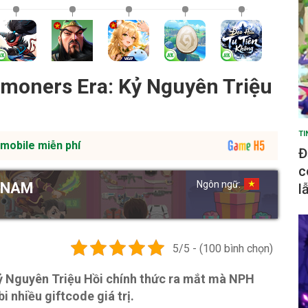
moners Era: Kỷ Nguyên Triệu
TI
mobile miễn phí
Đ
c
Ngôn ngữ:
 NAM
l
5/5 - (100 bình chọn)
 Nguyên Triệu Hồi chính thức ra mắt mà NPH
nhiều giftcode giá trị.