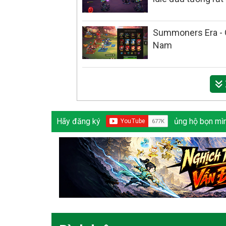
Summoners Era - G
Nam
Hãy đăng ký
ủng hộ bọn mìn