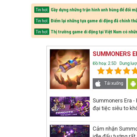
Gầy dựng những trận hình anh hùng để đối mặ
Tin hot
Điểm lại những tựa game di động đã chính thứ
Tin hot
Thị trường game di động tại Việt Nam có nhữ
Tin hot
SUMMONERS ER
Đồ hoạ: 2.5D
Dung lư
Tải xuống
Summoners Era - 
đại tiệc siêu to kh
Cảm nhận Summone
idle đấu tướng rất