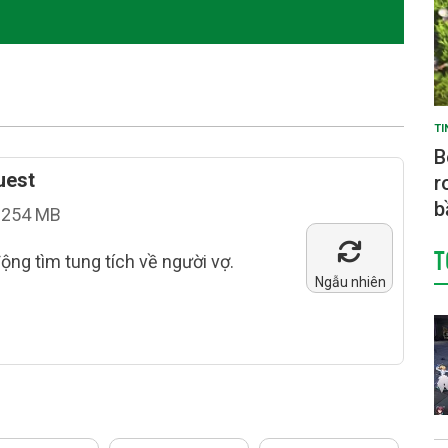
TI
B
uest
r
b
254 MB
T
ộng tìm tung tích về người vợ.
Ngẫu nhiên