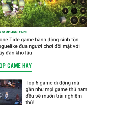
N GAME MOBILE MỚI
one Tide game hành động sinh tồn
oguelike đưa người chơi đối mặt với
ầy đàn khô lâu
OP GAME HAY
Top 6 game di động mà
gần như mọi game thủ nam
đều sẽ muốn trải nghiệm
thử!